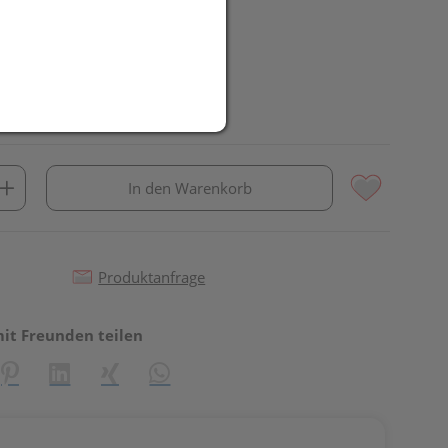
In den Warenkorb
Produktanfrage
mit Freunden teilen
reator\plugin\share\core\structs\SocialSharingServiceSettings]:fo
Pinterest
LinkedIn
Xing
WhatsApp (#[creator\plugin\share\core\st