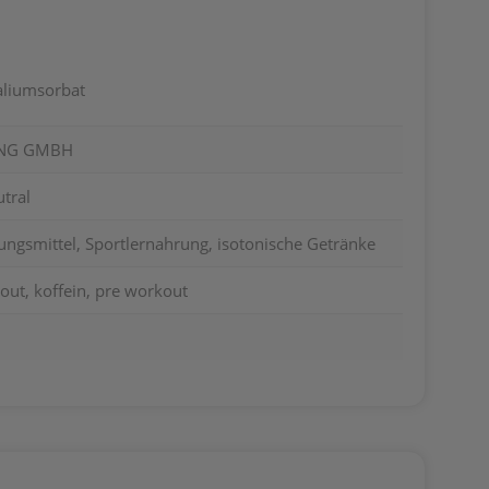
Kaliumsorbat
ING GMBH
tral
ungsmittel, Sportlernahrung, isotonische Getränke
kout, koffein, pre workout