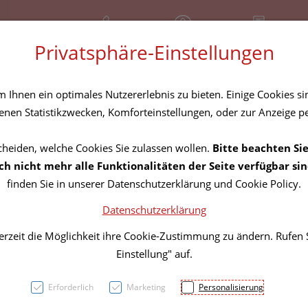
+43 (01) 3683167
Geschlossen
Rezept-Anfrage
Privatsphäre-Einstellungen
amilie
Nahrungsergänzung
Diverses
Ihnen ein optimales Nutzererlebnis zu bieten. Einige Cookies sin
nen Statistikzwecken, Komforteinstellungen, oder zur Anzeige per
cheiden, welche Cookies Sie zulassen wollen.
Bitte beachten Sie
OMNi
h nicht mehr alle Funktionalitäten der Seite verfügbar sin
finden Sie in unserer Datenschutzerklärung und Cookie Policy.
neutra
Datenschutzerklärung
erzeit die Möglichkeit ihre Cookie-Zustimmung zu ändern. Rufen
PZN: 5843341
Einstellung" auf.
2,49 EU
Erforderlich
Marketing
Personalisierung
40 g / Einheit