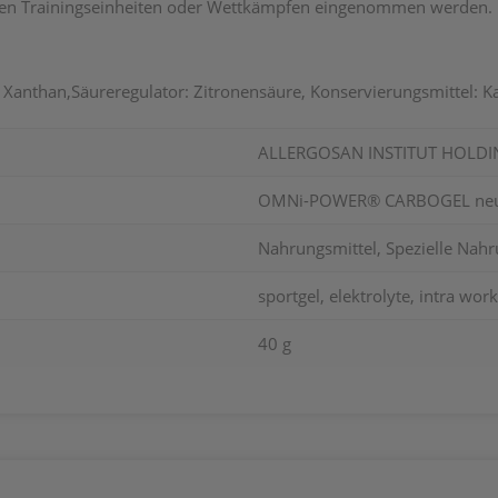
ven Trainingseinheiten oder Wettkämpfen eingenommen werden.
, Xanthan,Säureregulator: Zitronensäure, Konservierungsmittel: 
ALLERGOSAN INSTITUT HOLD
OMNi-POWER® CARBOGEL neu
Nahrungsmittel, Spezielle Nahr
sportgel, elektrolyte, intra wor
40 g