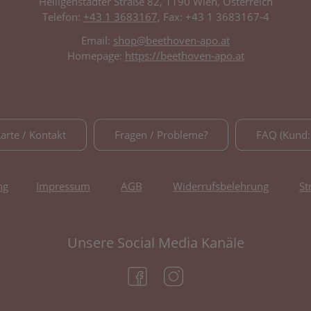
Heiligenstädter Straße 82, 1190 Wien, Österreich
Telefon:
+43 1 3683167
, Fax: +43 1 3683167-4
Email:
shop@beethoven-apo.at
Homepage:
https://beethoven-apo.at
Karte / Kontakt
Fragen / Probleme?
FAQ (Kund:
ng
Impressum
AGB
Widerrufsbelehrung
St
Unsere Social Media Kanäle
(öffnet in neuem Tab)
(öffnet in neuem Tab)