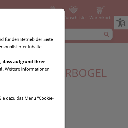
Profil
Wunschliste
Warenkorb
d für den Betrieb der Seite
sonalisierter Inhalte.
, dass aufgrund Ihrer
-POWER® CARBOGEL
d.
Weitere Informationen
l
 Sie dazu das Menü "Cookie-
R