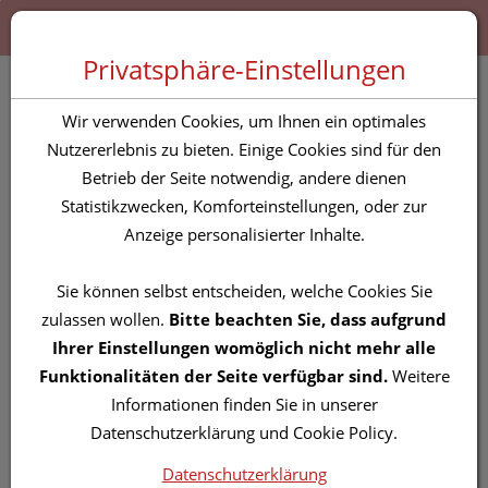
Zum “Inhalt dieser Seite” springen [AK + 0]
Zum Menü “Produkte” springen [AK + 1]
Zum Menü “Über uns / Service” springen [AK + 2]
Zu “Shop-Menüs” springen [AK + 3]
Zum "Barrierefreiheits-Menü" springen [AK + 4]
Zu den “Fusszeilen-Informationen” springen [AK + 5]
Toggle 
Produktsuche
Privatsphäre-Einstellungen
Omega -3 Norsan/fisk
Wir verwenden Cookies, um Ihnen ein optimales
Kinder Fischoel Orange
Nutzererlebnis zu bieten. Einige Cookies sind für den
Betrieb der Seite notwendig, andere dienen
150ml
Statistikzwecken, Komforteinstellungen, oder zur
Anzeige personalisierter Inhalte.
PZN: 5820699
Sie können selbst entscheiden, welche Cookies Sie
zulassen wollen.
Bitte beachten Sie, dass aufgrund
Ihrer Einstellungen womöglich nicht mehr alle
Funktionalitäten der Seite verfügbar sind.
Weitere
Informationen finden Sie in unserer
Datenschutzerklärung und Cookie Policy.
Datenschutzerklärung