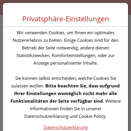
Zum “Inhalt dieser Seite” springen [AK + 0]
Zum Menü “Produkte” springen [AK + 1]
Zum Menü “Über uns / Service” springen [AK + 2]
Zu “Shop-Menüs” springen [AK + 3]
Zum "Barrierefreiheits-Menü" springen [AK + 4]
Zu den “Fusszeilen-Informationen” springen [AK + 5]
Toggle 
Produktsuche
Privatsphäre-Einstellungen
Oliven -mandelmilch
Wir verwenden Cookies, um Ihnen ein optimales
Koerperlotion 200ml
Nutzererlebnis zu bieten. Einige Cookies sind für den
Betrieb der Seite notwendig, andere dienen
Statistikzwecken, Komforteinstellungen, oder zur
PZN: 3698248
Anzeige personalisierter Inhalte.
Sie können selbst entscheiden, welche Cookies Sie
zulassen wollen.
Bitte beachten Sie, dass aufgrund
Ihrer Einstellungen womöglich nicht mehr alle
Funktionalitäten der Seite verfügbar sind.
Weitere
Informationen finden Sie in unserer
Datenschutzerklärung und Cookie Policy.
Datenschutzerklärung