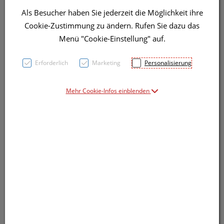
Als Besucher haben Sie jederzeit die Möglichkeit ihre
Symbolbild(er)
Cookie-Zustimmung zu ändern. Rufen Sie dazu das
Menü "Cookie-Einstellung" auf.
13,99 EUR
Erforderlich
Marketing
Personalisierung
200 ml / Einheit
Mehr Cookie-Infos einblenden
inkl. 20% MwSt.
lieferbar
In den Warenkorb