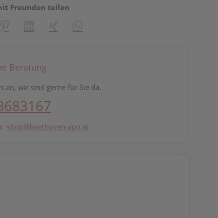
mit Freunden teilen
reator\plugin\share\core\structs\SocialSharingServiceSettings]:fo
Pinterest
LinkedIn
Xing
WhatsApp (#[creator\plugin\share\core\st
he Beratung
s an, wir sind gerne für Sie da.
 3683167
n:
shop@beethoven-apo.at