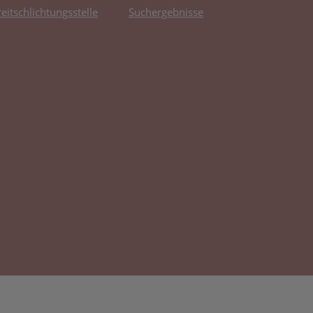
reitschlichtungsstelle
Suchergebnisse
fnet in neuem Tab)