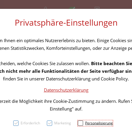
+43 (01) 3683167
Offen
Rezept-Anfrage
Privatsphäre-Einstellungen
amilie
Nahrungsergänzung
Diverses
Ihnen ein optimales Nutzererlebnis zu bieten. Einige Cookies sin
nen Statistikzwecken, Komforteinstellungen, oder zur Anzeige per
cheiden, welche Cookies Sie zulassen wollen.
Bitte beachten Sie
Nuxe 
h nicht mehr alle Funktionalitäten der Seite verfügbar sin
finden Sie in unserer Datenschutzerklärung und Cookie Policy.
Glow 
Datenschutzerklärung
+nigh
erzeit die Möglichkeit ihre Cookie-Zustimmung zu ändern. Rufen
Einstellung" auf.
1pk
Erforderlich
Marketing
Personalisierung
PZN: 5821055