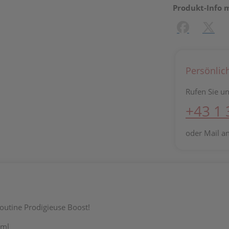
Produkt-Info 
Facebook
X (#[c
Persönlic
Rufen Sie un
+43 1
oder Mail a
routine Prodigieuse Boost!
 ml