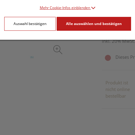
Mehr Cookie-Infos einblenden
45,91 E
Auswahl bestätigen
Alle auswählen und bestätigen
1 Pack. / Einheit
inkl. 20% MwSt.
Dieses Pr
Produkt ist
nicht online
bestellbar