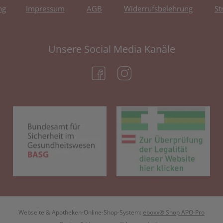
ng
Impressum
AGB
Widerrufsbelehrung
St
Unsere Social Media Kanäle
(öffnet in neuem Tab)
(öffnet in neuem Tab)
(öffnet in neuem Tab)
(öf
Webseite & Apotheken-Online-Shop-System:
eboxx® Shop APO-Pro