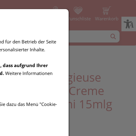
Profil
Wunschliste
Warenkorb
d für den Betrieb der Seite
sonalisierter Inhalte.
, dass aufgrund Ihrer
Creme/prodigieuse
d.
Weitere Informationen
Boosting Gel Creme
t Oil Balm Mini 15mlg
 Sie dazu das Menü "Cookie-