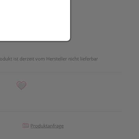
UR
odukt ist derzeit vom Hersteller nicht lieferbar
Produktanfrage