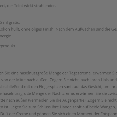
t, der Teint wirkt strahlender.
 ml gratis.
Kokon hüllt, ohne öliges Finish. Nach dem Aufwachen sind die Ges
nergie.
geprodukt.
Sie eine haselnussgroße Menge der Tagescreme, erwärmen Sie 
 von der Mitte nach außen. Zögern Sie nicht, auch Ihren Hals und
e abschließend mit den Fingerspitzen sanft auf das Gesicht, um Ih
 haselnussgroße Menge der Nachtcreme, erwärmen Sie sie zwisc
tte nach außen (vermeiden Sie die Augenpartie). Zögern Sie nicht
en ist. Legen Sie zum Schluss Ihre Hände sanft auf beide Wangen, 
Duft der Creme und gönnen Sie sich einen Moment der Entspan