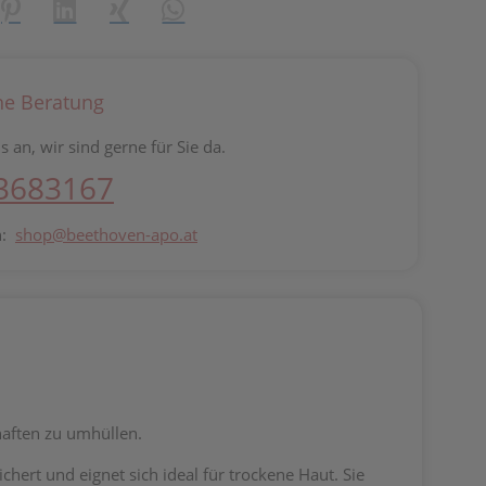
reator\plugin\share\core\structs\SocialSharingServiceSettings]:fo
Pinterest
LinkedIn
Xing
WhatsApp (#[creator\plugin\share\core\st
he Beratung
s an, wir sind gerne für Sie da.
 3683167
n:
shop@beethoven-apo.at
haften zu umhüllen.
hert und eignet sich ideal für trockene Haut. Sie