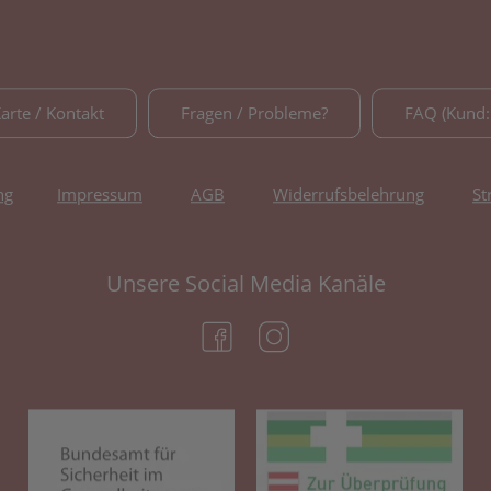
Karte / Kontakt
Fragen / Probleme?
FAQ (Kund:
ng
Impressum
AGB
Widerrufsbelehrung
St
Unsere Social Media Kanäle
(öffnet in neuem Tab)
(öffnet in neuem Tab)
(öffnet in neuem Tab)
(öf