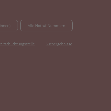
innen)
Alle Notruf-Nummern
reitschlichtungsstelle
Suchergebnisse
fnet in neuem Tab)