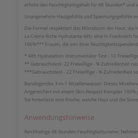
erhöht den Feuchtigkeitsgehalt für 48 Stunden* und v
Unangenehme Hautgefühle und Spannungsgefühle werden 
Die Formel respektiert das Mikrobiom der Haut, die Ha
La Crème Riche Hydratante 48h: eine in Frankreich for
100%*** Frauen, die von ihrer feuchtigkeitsspenden
* 48h Hydratation: Instrumentaler Test - 10 Freiwillig
** Gebrauchstest- 22 Freiwillige - % Zufriedenheit n
***Gebrauchstest - 22 Freiwillige - % Zufriedenheit s
Beruhigendes 3-in-1 Mizellenwasser: Dieses Mizellen
Angereichert mit einem Skin-Respect-Komplex 100% pfl
Sie hinterlässt eine frische, weiche Haut und die Si
Anwendungshinweise
Reichhaltige 48-Stunden-Feuchtigkeitscreme: Nehmen