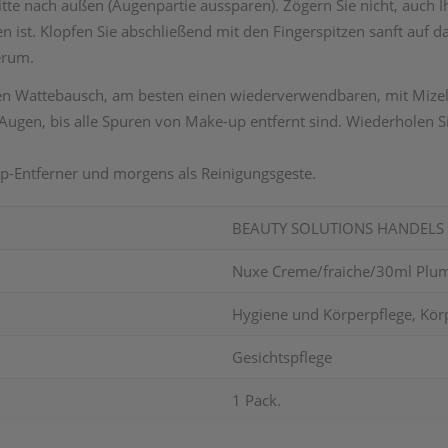
tte nach außen (Augenpartie aussparen). Zögern Sie nicht, auch 
en ist. Klopfen Sie abschließend mit den Fingerspitzen sanft auf d
erum.
nen Wattebausch, am besten einen wiederverwendbaren, mit Mize
ugen, bis alle Spuren von Make-up entfernt sind. Wiederholen Si
-Entferner und morgens als Reinigungsgeste.
BEAUTY SOLUTIONS HANDEL
Nuxe Creme/fraiche/30ml Plum
Hygiene und Körperpflege, Körp
Gesichtspflege
1 Pack.