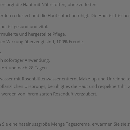
ersorgt die Haut mit Nährstoffen, ohne zu fetten.
reduziert und die Haut sofort beruhigt. Die Haut ist frischer, 
ut ist gesund und vital.
mulierte und hergestellte Pflege.
den Wirkung überzeugt sind, 100% Freude.
e.
ach sofortiger Anwendung.
ofort und nach 28 Tagen.
wasser mit Rosenblütenwasser entfernt Make-up und Unreinheiten
anzlichen Ursprungs, beruhigt es die Haut und respektiert ihr G
nne werden von ihrem zarten Rosenduft verzaubert.
 Sie eine haselnussgroße Menge Tagescreme, erwärmen Sie sie z