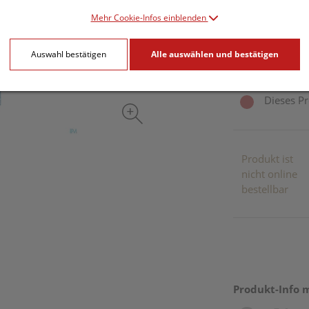
Mehr Cookie-Infos einblenden
1 Pack. / Einheit
Auswahl bestätigen
Alle auswählen und bestätigen
inkl. 20% MwSt.
Dieses Pr
Produkt ist
nicht online
bestellbar
Produkt-Info 