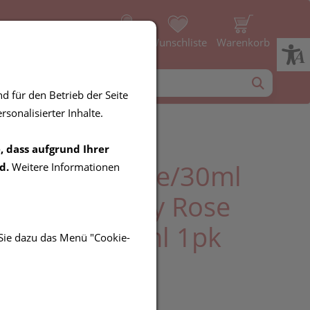
Profil
Wunschliste
Warenkorb
d für den Betrieb der Seite
sonalisierter Inhalte.
, dass aufgrund Ihrer
Creme/fraiche/30ml
d.
Weitere Informationen
 Cream +very Rose
lar Water 50ml 1pk
 Sie dazu das Menü "Cookie-
UR