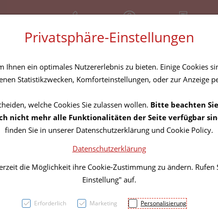
+43 (01) 3683167
Geschlossen
Rezept-Anfrage
Privatsphäre-Einstellungen
amilie
Nahrungsergänzung
Diverses
Ihnen ein optimales Nutzererlebnis zu bieten. Einige Cookies sin
nen Statistikzwecken, Komforteinstellungen, oder zur Anzeige per
cheiden, welche Cookies Sie zulassen wollen.
Bitte beachten Sie
Nuxe 
h nicht mehr alle Funktionalitäten der Seite verfügbar sin
finden Sie in unserer Datenschutzerklärung und Cookie Policy.
Plump
Datenschutzerklärung
Micel
erzeit die Möglichkeit ihre Cookie-Zustimmung zu ändern. Rufen
Einstellung" auf.
PZN: 5806765
Erforderlich
Marketing
Personalisierung
23,11 E