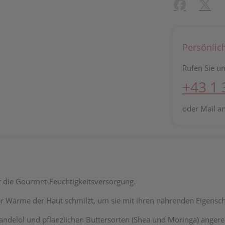
Facebook
X (#[c
Persönlic
Rufen Sie un
+43 1
oder Mail a
r die Gourmet-Feuchtigkeitsversorgung.
der Wärme der Haut schmilzt, um sie mit ihren nährenden Eigensc
ndelöl und pflanzlichen Buttersorten (Shea und Moringa) angereic