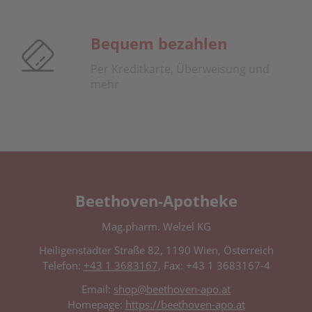
Bequem bezahlen
Per Kreditkarte, Überweisung und
mehr
Beethoven-Apotheke
Mag.pharm. Welzel KG
Heiligenstädter Straße 82, 1190 Wien, Österreich
Telefon:
+43 1 3683167
, Fax: +43 1 3683167-4
Email:
shop@beethoven-apo.at
Homepage:
https://beethoven-apo.at