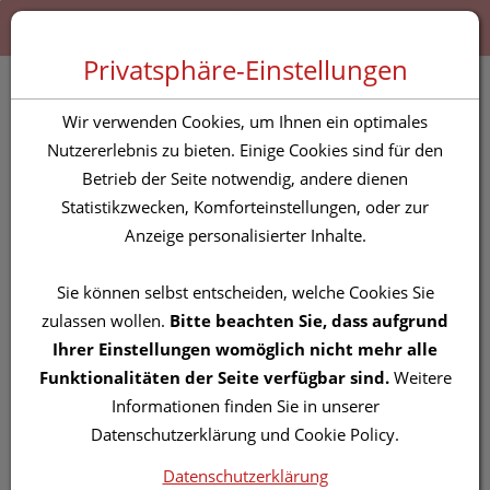
Zum “Inhalt dieser Seite” springen [AK + 0]
Zum Menü “Produkte” springen [AK + 1]
Zum Menü “Über uns / Service” springen [AK + 2]
Zu “Shop-Menüs” springen [AK + 3]
Zum "Barrierefreiheits-Menü" springen [AK + 4]
Zu den “Fusszeilen-Informationen” springen [AK + 5]
Toggle 
Produktsuche
Privatsphäre-Einstellungen
Milchpumpen-
Wir verwenden Cookies, um Ihnen ein optimales
u.zubehoer
Nutzererlebnis zu bieten. Einige Cookies sind für den
Betrieb der Seite notwendig, andere dienen
Handmilchpumpe
Statistikzwecken, Komforteinstellungen, oder zur
Komplett Glas Mit
Anzeige personalisierter Inhalte.
Gummiball 03401 1st
Sie können selbst entscheiden, welche Cookies Sie
zulassen wollen.
Bitte beachten Sie, dass aufgrund
PZN: 5823031
Ihrer Einstellungen womöglich nicht mehr alle
Funktionalitäten der Seite verfügbar sind.
Weitere
Informationen finden Sie in unserer
Datenschutzerklärung und Cookie Policy.
Datenschutzerklärung