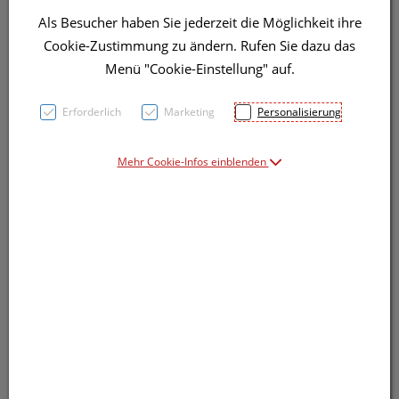
Als Besucher haben Sie jederzeit die Möglichkeit ihre
Cookie-Zustimmung zu ändern. Rufen Sie dazu das
Menü "Cookie-Einstellung" auf.
Erforderlich
Marketing
Personalisierung
Mehr Cookie-Infos einblenden
Symbolbild(er)
8,52 EUR
1 Stk. / Einheit
inkl. 20% MwSt.
Dieses Produkt ist derzeit vom Hersteller