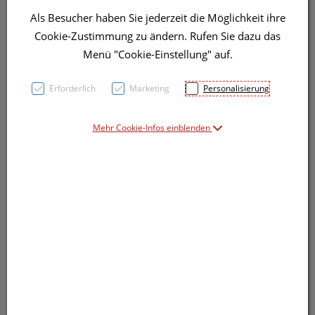
Als Besucher haben Sie jederzeit die Möglichkeit ihre
Cookie-Zustimmung zu ändern. Rufen Sie dazu das
Symbolbild(er)
Menü "Cookie-Einstellung" auf.
Erforderlich
Marketing
Personalisierung
2,99 EUR
100 ml / Einheit
Mehr Cookie-Infos einblenden
inkl. 20% MwSt.
Dieses Produkt ist derzeit vom Hersteller
nicht lieferbar
Produkt ist nicht online bestellbar