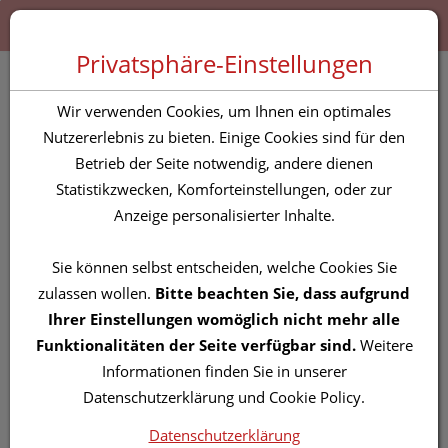
Zum “Inhalt dieser Seite” springen [AK + 0]
Zum Menü “Produkte” springen [AK + 1]
Zum Menü “Über uns / Service” springen [AK + 2]
Zu “Shop-Menüs” springen [AK + 3]
Zum "Barrierefreiheits-Menü" springen [AK + 4]
Zu den “Fusszeilen-Informationen” springen [AK + 5]
Toggle 
Produktsuche
Privatsphäre-Einstellungen
meridol®
Wir verwenden Cookies, um Ihnen ein optimales
Zahnfleischschutz
Nutzererlebnis zu bieten. Einige Cookies sind für den
Betrieb der Seite notwendig, andere dienen
Mundspülung 100ml
Statistikzwecken, Komforteinstellungen, oder zur
Anzeige personalisierter Inhalte.
PZN: 5819242
Sie können selbst entscheiden, welche Cookies Sie
zulassen wollen.
Bitte beachten Sie, dass aufgrund
Ihrer Einstellungen womöglich nicht mehr alle
Funktionalitäten der Seite verfügbar sind.
Weitere
Informationen finden Sie in unserer
Datenschutzerklärung und Cookie Policy.
Datenschutzerklärung