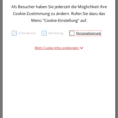
Als Besucher haben Sie jederzeit die Möglichkeit ihre
Cookie-Zustimmung zu ändern. Rufen Sie dazu das
Menü "Cookie-Einstellung" auf.
Symbolbild(er)
Erforderlich
Marketing
Personalisierung
Mehr Cookie-Infos einblenden
23,91 EUR
4 g / Einheit
inkl. 20% MwSt.
Dieses Produkt ist derzeit vom Hersteller
nicht lieferbar
Produkt ist nicht online bestellbar