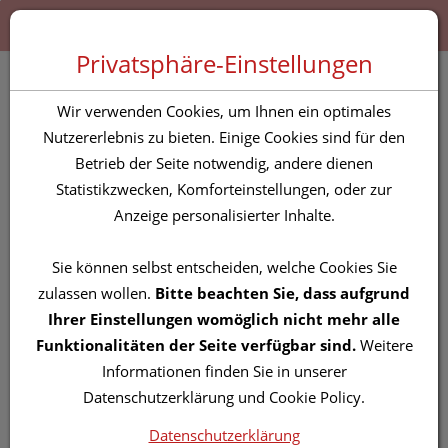
Zum “Inhalt dieser Seite” springen [AK + 0]
Zum Menü “Produkte” springen [AK + 1]
Zum Menü “Über uns / Service” springen [AK + 2]
Zu “Shop-Menüs” springen [AK + 3]
Zum "Barrierefreiheits-Menü" springen [AK + 4]
Zu den “Fusszeilen-Informationen” springen [AK + 5]
Toggle 
Produktsuche
Privatsphäre-Einstellungen
Mavala Prolip 633
Wir verwenden Cookies, um Ihnen ein optimales
Glowing Violet 4g
Nutzererlebnis zu bieten. Einige Cookies sind für den
Betrieb der Seite notwendig, andere dienen
Statistikzwecken, Komforteinstellungen, oder zur
PZN: 4606656
Anzeige personalisierter Inhalte.
Sie können selbst entscheiden, welche Cookies Sie
zulassen wollen.
Bitte beachten Sie, dass aufgrund
Ihrer Einstellungen womöglich nicht mehr alle
Funktionalitäten der Seite verfügbar sind.
Weitere
Informationen finden Sie in unserer
Datenschutzerklärung und Cookie Policy.
Datenschutzerklärung