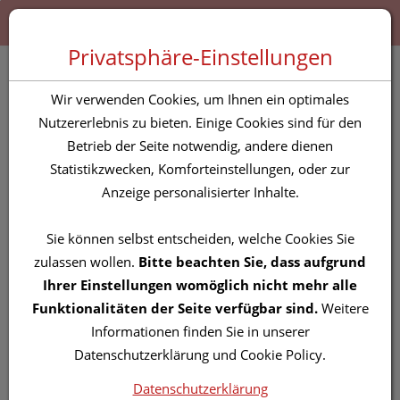
Zum “Inhalt dieser Seite” springen [AK + 0]
Zum Menü “Produkte” springen [AK + 1]
Zum Menü “Über uns / Service” springen [AK + 2]
Zu “Shop-Menüs” springen [AK + 3]
Zum "Barrierefreiheits-Menü" springen [AK + 4]
Zu den “Fusszeilen-Informationen” springen [AK + 5]
Toggle 
Produktsuche
Privatsphäre-Einstellungen
Mavala Nagellacke 949
Wir verwenden Cookies, um Ihnen ein optimales
Green Fizz 5ml
Nutzererlebnis zu bieten. Einige Cookies sind für den
Betrieb der Seite notwendig, andere dienen
Statistikzwecken, Komforteinstellungen, oder zur
PZN: 5827750
Anzeige personalisierter Inhalte.
Sie können selbst entscheiden, welche Cookies Sie
zulassen wollen.
Bitte beachten Sie, dass aufgrund
Ihrer Einstellungen womöglich nicht mehr alle
Funktionalitäten der Seite verfügbar sind.
Weitere
Informationen finden Sie in unserer
Datenschutzerklärung und Cookie Policy.
Datenschutzerklärung