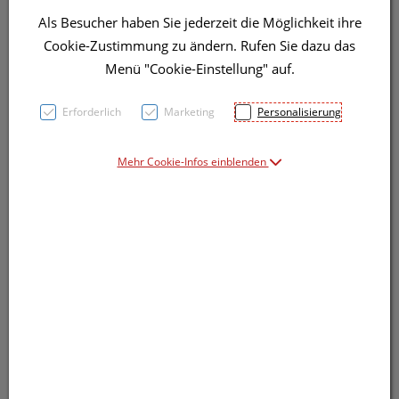
Als Besucher haben Sie jederzeit die Möglichkeit ihre
Cookie-Zustimmung zu ändern. Rufen Sie dazu das
Menü "Cookie-Einstellung" auf.
Symbolbild(er)
Erforderlich
Marketing
Personalisierung
Mehr Cookie-Infos einblenden
6,91 EUR
5 ml / Einheit
inkl. 20% MwSt.
Dieses Produkt ist derzeit vom Hersteller
nicht lieferbar
Produkt ist nicht online bestellbar