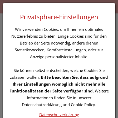
Zum “Inhalt dieser Seite” springen [AK + 0]
Zum Menü “Produkte” springen [AK + 1]
Zum Menü “Über uns / Service” springen [AK + 2]
Zu “Shop-Menüs” springen [AK + 3]
Zum "Barrierefreiheits-Menü" springen [AK + 4]
Zu den “Fusszeilen-Informationen” springen [AK + 5]
Toggle 
Produktsuche
Privatsphäre-Einstellungen
Mavala Nagellacke 91
Wir verwenden Cookies, um Ihnen ein optimales
Reno 5ml
Nutzererlebnis zu bieten. Einige Cookies sind für den
Betrieb der Seite notwendig, andere dienen
Statistikzwecken, Komforteinstellungen, oder zur
PZN: 3652737
Anzeige personalisierter Inhalte.
Sie können selbst entscheiden, welche Cookies Sie
zulassen wollen.
Bitte beachten Sie, dass aufgrund
Ihrer Einstellungen womöglich nicht mehr alle
Funktionalitäten der Seite verfügbar sind.
Weitere
Informationen finden Sie in unserer
Datenschutzerklärung und Cookie Policy.
Datenschutzerklärung