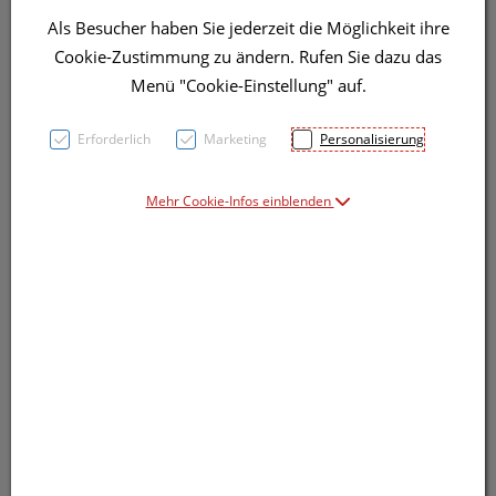
Als Besucher haben Sie jederzeit die Möglichkeit ihre
Cookie-Zustimmung zu ändern. Rufen Sie dazu das
Menü "Cookie-Einstellung" auf.
Symbolbild(er)
Erforderlich
Marketing
Personalisierung
Mehr Cookie-Infos einblenden
23,91 EUR
4 g / Einheit
inkl. 20% MwSt.
Dieses Produkt ist derzeit vom Hersteller
nicht lieferbar
Produkt ist nicht online bestellbar