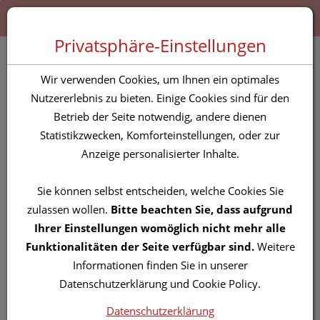
Zum “Inhalt dieser Seite” springen [AK + 0]
Zum Menü “Produkte” springen [AK + 1]
Zum Menü “Über uns / Service” springen [AK + 2]
Zu “Shop-Menüs” springen [AK + 3]
Zum "Barrierefreiheits-Menü" springen [AK + 4]
Zu den “Fusszeilen-Informationen” springen [AK + 5]
Toggle 
Produktsuche
Privatsphäre-Einstellungen
Mavala Lippenstifte 303
Wir verwenden Cookies, um Ihnen ein optimales
Halong 4g
Nutzererlebnis zu bieten. Einige Cookies sind für den
Betrieb der Seite notwendig, andere dienen
Statistikzwecken, Komforteinstellungen, oder zur
PZN: 5827342
Anzeige personalisierter Inhalte.
Sie können selbst entscheiden, welche Cookies Sie
zulassen wollen.
Bitte beachten Sie, dass aufgrund
Ihrer Einstellungen womöglich nicht mehr alle
Funktionalitäten der Seite verfügbar sind.
Weitere
Informationen finden Sie in unserer
Datenschutzerklärung und Cookie Policy.
Datenschutzerklärung