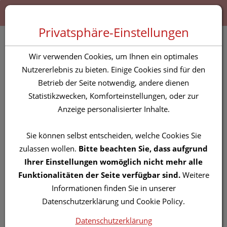
Zum “Inhalt dieser Seite” springen [AK + 0]
Zum Menü “Produkte” springen [AK + 1]
Zum Menü “Über uns / Service” springen [AK + 2]
Zu “Shop-Menüs” springen [AK + 3]
Zum "Barrierefreiheits-Menü" springen [AK + 4]
Zu den “Fusszeilen-Informationen” springen [AK + 5]
Toggle 
Produktsuche
Privatsphäre-Einstellungen
Magister Doskar Nr. 31
Wir verwenden Cookies, um Ihnen ein optimales
Schwindeltropfen zum
Nutzererlebnis zu bieten. Einige Cookies sind für den
Betrieb der Seite notwendig, andere dienen
Einnehmen
Statistikzwecken, Komforteinstellungen, oder zur
Anzeige personalisierter Inhalte.
PZN: 0721691
Sie können selbst entscheiden, welche Cookies Sie
zulassen wollen.
Bitte beachten Sie, dass aufgrund
Ihrer Einstellungen womöglich nicht mehr alle
Funktionalitäten der Seite verfügbar sind.
Weitere
Informationen finden Sie in unserer
Datenschutzerklärung und Cookie Policy.
Datenschutzerklärung