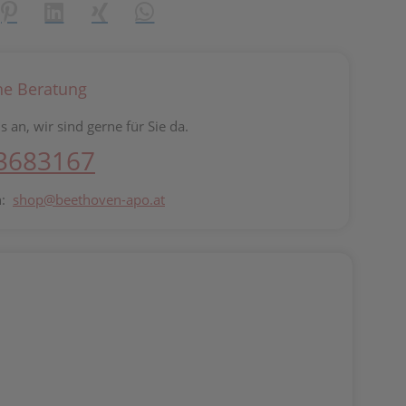
reator\plugin\share\core\structs\SocialSharingServiceSettings]:fo
Pinterest
LinkedIn
Xing
WhatsApp (#[creator\plugin\share\core\st
he Beratung
s an, wir sind gerne für Sie da.
 3683167
n:
shop@beethoven-apo.at