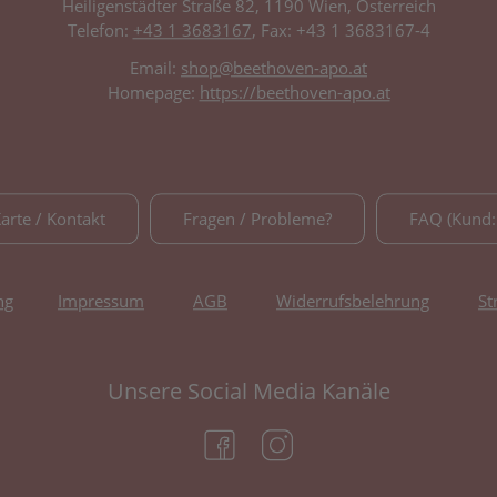
Heiligenstädter Straße 82, 1190 Wien, Österreich
Telefon:
+43 1 3683167
, Fax: +43 1 3683167-4
Email:
shop@beethoven-apo.at
Homepage:
https://beethoven-apo.at
Karte / Kontakt
Fragen / Probleme?
FAQ (Kund:
ng
Impressum
AGB
Widerrufsbelehrung
St
Unsere Social Media Kanäle
(öffnet in neuem Tab)
(öffnet in neuem Tab)