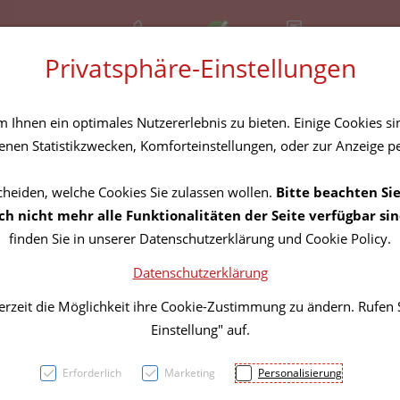
+43 (01) 3683167
Offen
Rezept-Anfrage
Privatsphäre-Einstellungen
amilie
Nahrungsergänzung
Diverses
Ihnen ein optimales Nutzererlebnis zu bieten. Einige Cookies sin
nen Statistikzwecken, Komforteinstellungen, oder zur Anzeige per
cheiden, welche Cookies Sie zulassen wollen.
Bitte beachten Sie
Lungi
h nicht mehr alle Funktionalitäten der Seite verfügbar sin
finden Sie in unserer Datenschutzerklärung und Cookie Policy.
Stark
Datenschutzerklärung
Gesun
erzeit die Möglichkeit ihre Cookie-Zustimmung zu ändern. Rufen
Einstellung" auf.
+atem
Erforderlich
Marketing
Personalisierung
PZN: 5818745