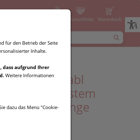
Profil
Wunschliste
Warenkorb
d für den Betrieb der Seite
sonalisierter Inhalte.
, dass aufgrund Ihrer
mun Brausetabl
d.
Weitere Informationen
es Immun- System
dheit Der Lunge
 Sie dazu das Menü "Cookie-
wege 60st