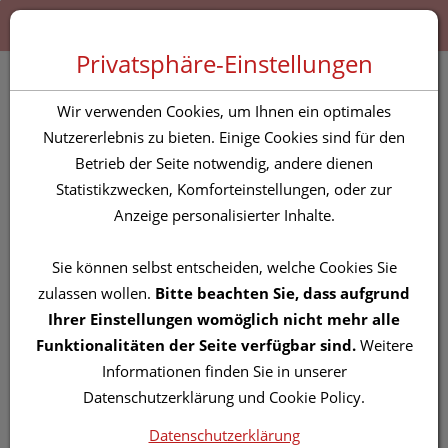
Zum “Inhalt dieser Seite” springen [AK + 0]
Zum Menü “Produkte” springen [AK + 1]
Zum Menü “Über uns / Service” springen [AK + 2]
Zu “Shop-Menüs” springen [AK + 3]
Zum "Barrierefreiheits-Menü" springen [AK + 4]
Zu den “Fusszeilen-Informationen” springen [AK + 5]
Toggle 
Produktsuche
Privatsphäre-Einstellungen
Lierac Premium The Silky
Wir verwenden Cookies, um Ihnen ein optimales
Cream Refil 50ml
Nutzererlebnis zu bieten. Einige Cookies sind für den
Betrieb der Seite notwendig, andere dienen
Statistikzwecken, Komforteinstellungen, oder zur
PZN: 5839322
Anzeige personalisierter Inhalte.
Sie können selbst entscheiden, welche Cookies Sie
zulassen wollen.
Bitte beachten Sie, dass aufgrund
Ihrer Einstellungen womöglich nicht mehr alle
Funktionalitäten der Seite verfügbar sind.
Weitere
Informationen finden Sie in unserer
Datenschutzerklärung und Cookie Policy.
Datenschutzerklärung