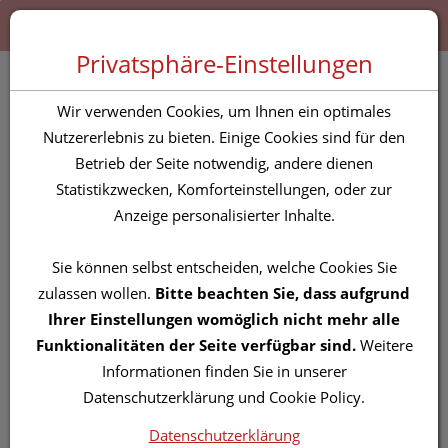
Zum “Inhalt dieser Seite” springen [AK + 0]
Zum Menü “Produkte” springen [AK + 1]
Zum Menü “Über uns / Service” springen [AK + 2]
Zu “Shop-Menüs” springen [AK + 3]
Zum "Barrierefreiheits-Menü" springen [AK + 4]
Zu den “Fusszeilen-Informationen” springen [AK + 5]
Toggle 
Produktsuche
Privatsphäre-Einstellungen
Lierac Arkeskin The
Wir verwenden Cookies, um Ihnen ein optimales
Menopause Night Cream
Nutzererlebnis zu bieten. Einige Cookies sind für den
Betrieb der Seite notwendig, andere dienen
50ml
Statistikzwecken, Komforteinstellungen, oder zur
Anzeige personalisierter Inhalte.
PZN: 5805211
Sie können selbst entscheiden, welche Cookies Sie
zulassen wollen.
Bitte beachten Sie, dass aufgrund
Ihrer Einstellungen womöglich nicht mehr alle
Funktionalitäten der Seite verfügbar sind.
Weitere
Informationen finden Sie in unserer
Datenschutzerklärung und Cookie Policy.
Datenschutzerklärung