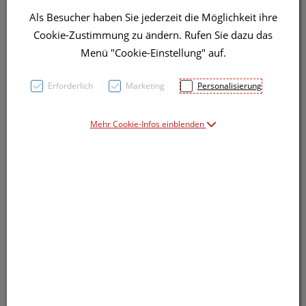
Als Besucher haben Sie jederzeit die Möglichkeit ihre
Cookie-Zustimmung zu ändern. Rufen Sie dazu das
Menü "Cookie-Einstellung" auf.
Erforderlich
Marketing
Personalisierung
Symbolbild(er)
Mehr Cookie-Infos einblenden
48,11 EUR
50 ml / Einheit
inkl. 20% MwSt.
Dieses Produkt ist derzeit vom Hersteller
nicht lieferbar