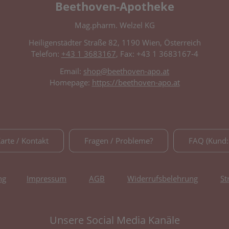
Beethoven-Apotheke
Mag.pharm. Welzel KG
Heiligenstädter Straße 82, 1190 Wien, Österreich
Telefon:
+43 1 3683167
, Fax: +43 1 3683167-4
Email:
shop@beethoven-apo.at
Homepage:
https://beethoven-apo.at
Karte / Kontakt
Fragen / Probleme?
FAQ (Kund:
ng
Impressum
AGB
Widerrufsbelehrung
St
Unsere Social Media Kanäle