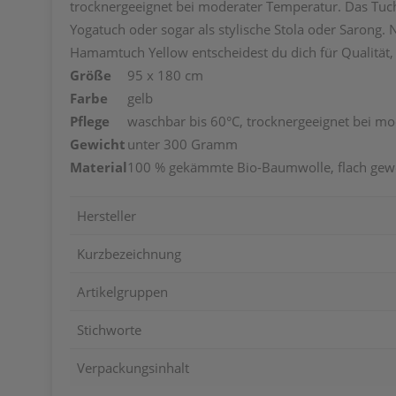
trocknergeeignet bei moderater Temperatur. Das Tuch 
Yogatuch oder sogar als stylische Stola oder Sarong. 
Hamamtuch Yellow entscheidest du dich für Qualität, 
Größe
95 x 180 cm
Farbe
gelb
Pflege
waschbar bis 60°C, trocknergeeignet bei m
Gewicht
unter 300 Gramm
Material
100 % gekämmte Bio-Baumwolle, flach gew
Hersteller
Kurzbezeichnung
Artikelgruppen
Stichworte
Verpackungsinhalt