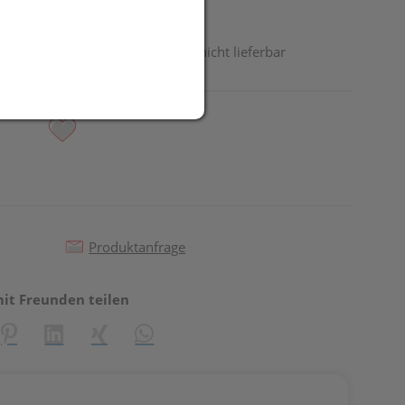
odukt ist derzeit vom Hersteller nicht lieferbar
Produktanfrage
mit Freunden teilen
reator\plugin\share\core\structs\SocialSharingServiceSettings]:fo
Pinterest
LinkedIn
Xing
WhatsApp (#[creator\plugin\share\core\st