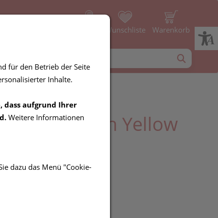
Profil
Wunschliste
Warenkorb
d für den Betrieb der Seite
sonalisierter Inhalte.
, dass aufgrund Ihrer
ff Hamamtuch Yellow
d.
Weitere Informationen
 Sie dazu das Menü "Cookie-
UR