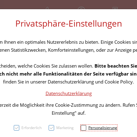
+43 (01) 3683167
Geschlossen
Rezept-Anfrage
Privatsphäre-Einstellungen
amilie
Nahrungsergänzung
Diverses
Ihnen ein optimales Nutzererlebnis zu bieten. Einige Cookies sin
nen Statistikzwecken, Komforteinstellungen, oder zur Anzeige per
cheiden, welche Cookies Sie zulassen wollen.
Bitte beachten Sie
LeSto
h nicht mehr alle Funktionalitäten der Seite verfügbar sin
finden Sie in unserer Datenschutzerklärung und Cookie Policy.
Datenschutzerklärung
PZN: 5839687
erzeit die Möglichkeit ihre Cookie-Zustimmung zu ändern. Rufen
31,91 E
Einstellung" auf.
1 Stk. / Einheit
Erforderlich
Marketing
Personalisierung