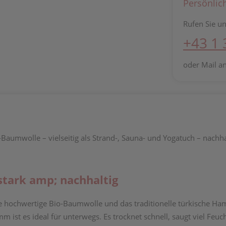
Persönlic
Rufen Sie un
+43 1
oder Mail a
aumwolle – vielseitig als Strand-, Sauna- und Yogatuch – nachha
gstark amp; nachhaltig
e hochwertige Bio-Baumwolle und das traditionelle türkische H
st es ideal für unterwegs. Es trocknet schnell, saugt viel Feucht