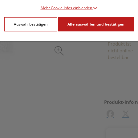
inkl. 20% MwSt.
Mehr Cookie-Infos einblenden
Dieses Pr
Auswahl bestätigen
Alle auswählen und bestätigen
Produkt ist
nicht online
bestellbar
Produkt-Info 
Facebook
X (#[c