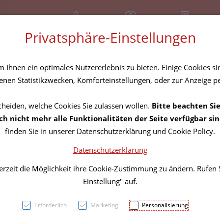
+43 (01) 3683167
Geschlossen
Rezept-Anfrage
Privatsphäre-Einstellungen
amilie
Nahrungsergänzung
Diverses
Ihnen ein optimales Nutzererlebnis zu bieten. Einige Cookies sin
nen Statistikzwecken, Komforteinstellungen, oder zur Anzeige per
cheiden, welche Cookies Sie zulassen wollen.
Bitte beachten Sie
LeSto
h nicht mehr alle Funktionalitäten der Seite verfügbar sin
finden Sie in unserer Datenschutzerklärung und Cookie Policy.
Violet
Datenschutzerklärung
erzeit die Möglichkeit ihre Cookie-Zustimmung zu ändern. Rufen
PZN: 5839925
Einstellung" auf.
31,91 E
Erforderlich
Marketing
Personalisierung
1 Stk. / Einheit