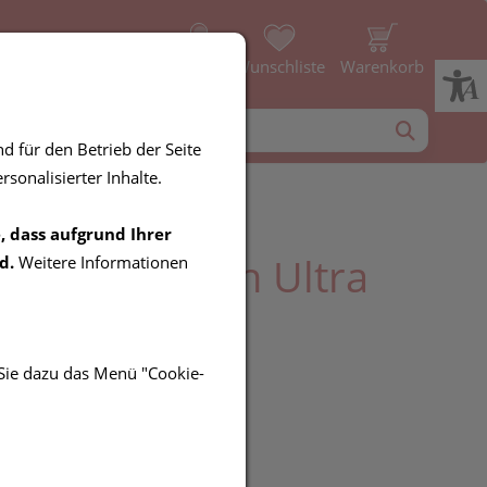
Profil
Wunschliste
Warenkorb
d für den Betrieb der Seite
sonalisierter Inhalte.
, dass aufgrund Ihrer
ff Hamamtuch Ultra
d.
Weitere Informationen
 Sie dazu das Menü "Cookie-
UR