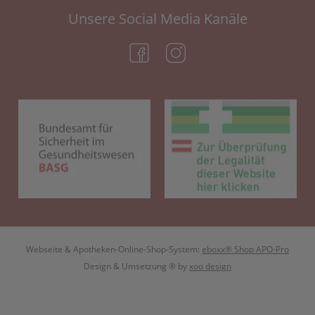
Unsere Social Media Kanäle
(öffnet in neuem Tab)
(öffnet in neuem Tab)
(öffnet in neuem Tab)
(öf
Webseite & Apotheken-Online-Shop-System:
eboxx® Shop APO-Pro
Design & Umsetzung
® by
xoo design