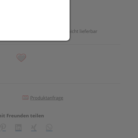
odukt ist derzeit vom Hersteller nicht lieferbar
Produktanfrage
mit Freunden teilen
reator\plugin\share\core\structs\SocialSharingServiceSettings]:fo
Pinterest
LinkedIn
Xing
WhatsApp (#[creator\plugin\share\core\st