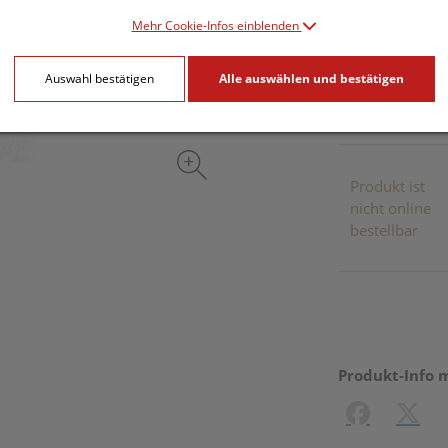
Mehr Cookie-Infos einblenden
inkl. 20% MwSt.
Auswahl bestätigen
Alle auswählen und bestätigen
Dieses Pr
Produkt ist
nicht online
bestellbar
Produkt-Info 
Facebook
X (#[c