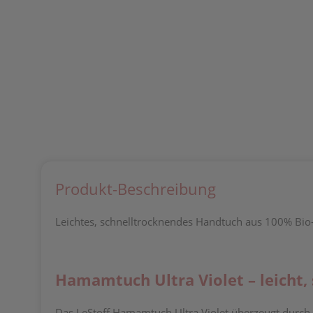
Produkt-Beschreibung
Leichtes, schnelltrocknendes Handtuch aus 100% Bio-B
Hamamtuch Ultra Violet – leicht,
Das LeStoff Hamamtuch Ultra Violet überzeugt durch