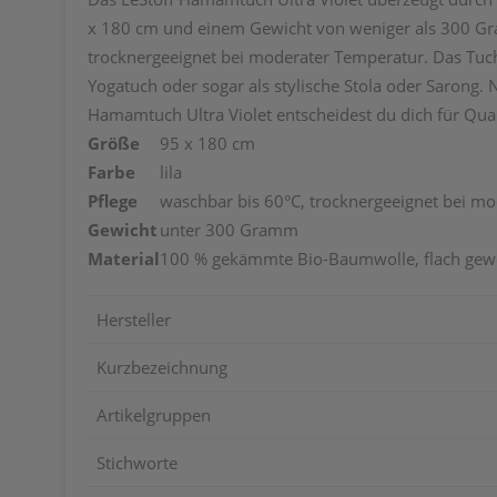
x 180 cm und einem Gewicht von weniger als 300 Gramm 
trocknergeeignet bei moderater Temperatur. Das Tuch 
Yogatuch oder sogar als stylische Stola oder Sarong. 
Hamamtuch Ultra Violet entscheidest du dich für Quali
Größe
95 x 180 cm
Farbe
lila
Pflege
waschbar bis 60°C, trocknergeeignet bei m
Gewicht
unter 300 Gramm
Material
100 % gekämmte Bio-Baumwolle, flach gew
Hersteller
Kurzbezeichnung
Artikelgruppen
Stichworte