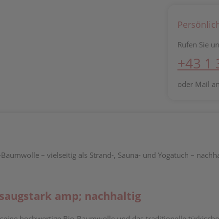
Persönlic
Rufen Sie un
+43 1
oder Mail a
aumwolle – vielseitig als Strand-, Sauna- und Yogatuch – nachha
 saugstark amp; nachhaltig
 seine hochwertige Bio-Baumwolle und das traditionelle türkis