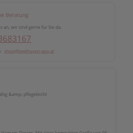
he Beratung
s an, wir sind gerne für Sie da.
 3683167
n:
shop@beethoven-apo.at
ltig &amp; pflegeleicht
che Hamam-Design. Mit einer kompakten Größe von 95