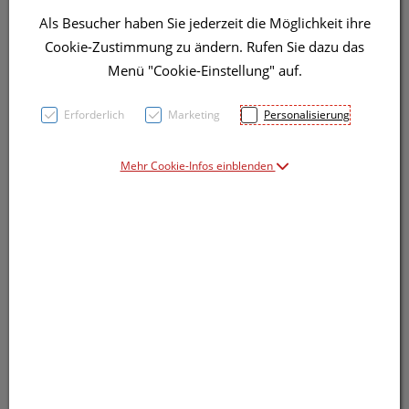
Als Besucher haben Sie jederzeit die Möglichkeit ihre
Cookie-Zustimmung zu ändern. Rufen Sie dazu das
Menü "Cookie-Einstellung" auf.
Symbolbild(er)
Erforderlich
Marketing
Personalisierung
31,91 EUR
Mehr Cookie-Infos einblenden
1 Stk. / Einheit
inkl. 20% MwSt.
Dieses Produkt ist derzeit vom Hersteller
nicht lieferbar
Produkt ist nicht online bestellbar