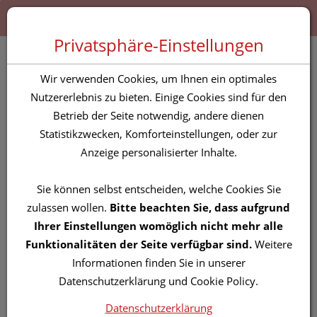
Zum “Inhalt dieser Seite” springen [AK + 0]
Zum Menü “Produkte” springen [AK + 1]
Zum Menü “Über uns / Service” springen [AK + 2]
Zu “Shop-Menüs” springen [AK + 3]
Zum "Barrierefreiheits-Menü" springen [AK + 4]
Zu den “Fusszeilen-Informationen” springen [AK + 5]
Toggle 
Produktsuche
Privatsphäre-Einstellungen
LeStoff Hamamtuch Lilac
Wir verwenden Cookies, um Ihnen ein optimales
Nutzererlebnis zu bieten. Einige Cookies sind für den
Betrieb der Seite notwendig, andere dienen
PZN: 5839701
Statistikzwecken, Komforteinstellungen, oder zur
Anzeige personalisierter Inhalte.
Sie können selbst entscheiden, welche Cookies Sie
zulassen wollen.
Bitte beachten Sie, dass aufgrund
Ihrer Einstellungen womöglich nicht mehr alle
Funktionalitäten der Seite verfügbar sind.
Weitere
Informationen finden Sie in unserer
Datenschutzerklärung und Cookie Policy.
Datenschutzerklärung