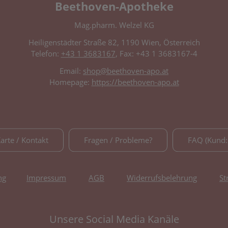
Beethoven-Apotheke
Mag.pharm. Welzel KG
Heiligenstädter Straße 82, 1190 Wien, Österreich
Telefon:
+43 1 3683167
, Fax: +43 1 3683167-4
Email:
shop@beethoven-apo.at
Homepage:
https://beethoven-apo.at
Karte / Kontakt
Fragen / Probleme?
FAQ (Kund:
ng
Impressum
AGB
Widerrufsbelehrung
St
Unsere Social Media Kanäle