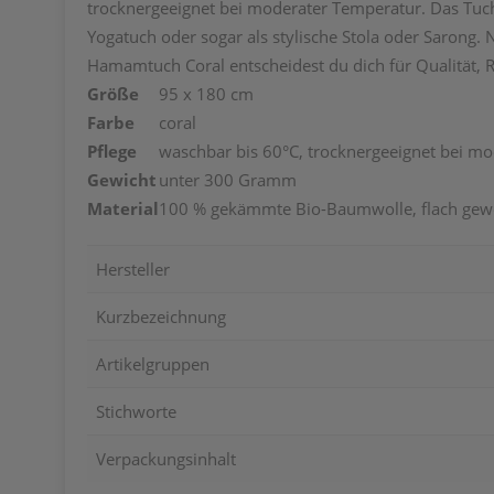
trocknergeeignet bei moderater Temperatur. Das Tuch 
Yogatuch oder sogar als stylische Stola oder Sarong. 
Hamamtuch Coral entscheidest du dich für Qualität, R
Größe
95 x 180 cm
Farbe
coral
Pflege
waschbar bis 60°C, trocknergeeignet bei m
Gewicht
unter 300 Gramm
Material
100 % gekämmte Bio-Baumwolle, flach gew
Hersteller
Kurzbezeichnung
Artikelgruppen
Stichworte
Verpackungsinhalt