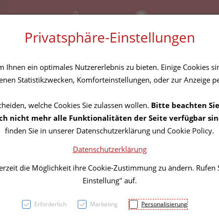
+43 (01) 3683167
Bereitschaftsdienst
Privatsphäre-Einstellungen
amilie
Nahrungsergänzung
Diverses
Ihnen ein optimales Nutzererlebnis zu bieten. Einige Cookies sin
Rezept-Anfrage
nen Statistikzwecken, Komforteinstellungen, oder zur Anzeige per
cheiden, welche Cookies Sie zulassen wollen.
Bitte beachten Sie
LeSto
h nicht mehr alle Funktionalitäten der Seite verfügbar sin
finden Sie in unserer Datenschutzerklärung und Cookie Policy.
Datenschutzerklärung
PZN: 5839670
erzeit die Möglichkeit ihre Cookie-Zustimmung zu ändern. Rufen
31,91 E
Einstellung" auf.
1 Stk. / Einheit
Erforderlich
Marketing
Personalisierung