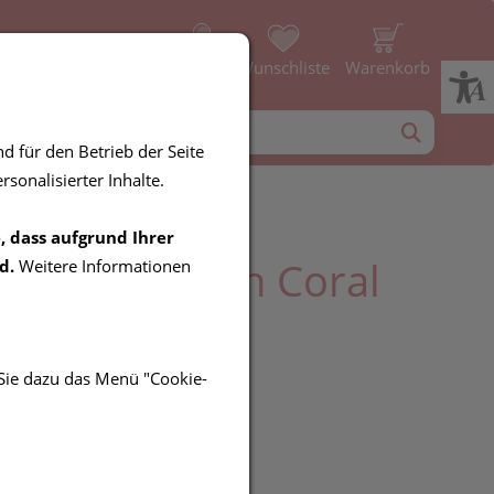
Profil
Wunschliste
Warenkorb
d für den Betrieb der Seite
sonalisierter Inhalte.
, dass aufgrund Ihrer
ff Hamamtuch Coral
d.
Weitere Informationen
 Sie dazu das Menü "Cookie-
UR