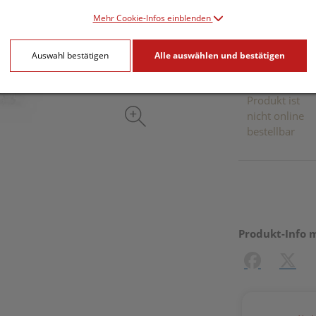
inkl. 20% MwSt.
Mehr Cookie-Infos einblenden
Dieses Pr
Auswahl bestätigen
Alle auswählen und bestätigen
Produkt ist
nicht online
bestellbar
Produkt-Info 
Facebook
X (#[c