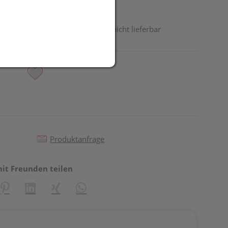
odukt ist derzeit vom Hersteller nicht lieferbar
Produktanfrage
mit Freunden teilen
reator\plugin\share\core\structs\SocialSharingServiceSettings]:fo
Pinterest
LinkedIn
Xing
WhatsApp (#[creator\plugin\share\core\st