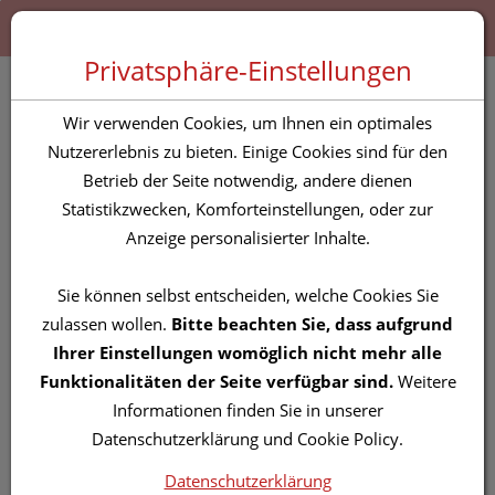
Zum “Inhalt dieser Seite” springen [AK + 0]
Zum Menü “Produkte” springen [AK + 1]
Zum Menü “Über uns / Service” springen [AK + 2]
Zu “Shop-Menüs” springen [AK + 3]
Zum "Barrierefreiheits-Menü" springen [AK + 4]
Zu den “Fusszeilen-Informationen” springen [AK + 5]
Toggle 
Produktsuche
Privatsphäre-Einstellungen
LeStoff Hamamtuch
Wir verwenden Cookies, um Ihnen ein optimales
Blue-Orange
Nutzererlebnis zu bieten. Einige Cookies sind für den
Betrieb der Seite notwendig, andere dienen
Statistikzwecken, Komforteinstellungen, oder zur
PZN: 5839776
Anzeige personalisierter Inhalte.
Sie können selbst entscheiden, welche Cookies Sie
zulassen wollen.
Bitte beachten Sie, dass aufgrund
Ihrer Einstellungen womöglich nicht mehr alle
Funktionalitäten der Seite verfügbar sind.
Weitere
Informationen finden Sie in unserer
Datenschutzerklärung und Cookie Policy.
Datenschutzerklärung