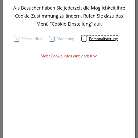
Als Besucher haben Sie jederzeit die Möglichkeit ihre
Cookie-Zustimmung zu ändern. Rufen Sie dazu das
Menü "Cookie-Einstellung" auf.
Symbolbild(er)
Erforderlich
Marketing
Personalisierung
Mehr Cookie-Infos einblenden
31,91 EUR
1 Stk. / Einheit
inkl. 20% MwSt.
Dieses Produkt ist derzeit vom Hersteller
nicht lieferbar
Produkt ist nicht online bestellbar