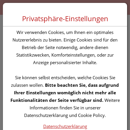
Zum “Inhalt dieser Seite” springen [AK + 0]
Zum Menü “Produkte” springen [AK + 1]
Zum Menü “Über uns / Service” springen [AK + 2]
Zu “Shop-Menüs” springen [AK + 3]
Zum "Barrierefreiheits-Menü" springen [AK + 4]
Zu den “Fusszeilen-Informationen” springen [AK + 5]
Toggle 
Produktsuche
Privatsphäre-Einstellungen
LeStoff Hamamtuch
Wir verwenden Cookies, um Ihnen ein optimales
Aqua Pink
Nutzererlebnis zu bieten. Einige Cookies sind für den
Betrieb der Seite notwendig, andere dienen
Statistikzwecken, Komforteinstellungen, oder zur
PZN: 5839865
Anzeige personalisierter Inhalte.
Sie können selbst entscheiden, welche Cookies Sie
zulassen wollen.
Bitte beachten Sie, dass aufgrund
Ihrer Einstellungen womöglich nicht mehr alle
Funktionalitäten der Seite verfügbar sind.
Weitere
Informationen finden Sie in unserer
Datenschutzerklärung und Cookie Policy.
Datenschutzerklärung