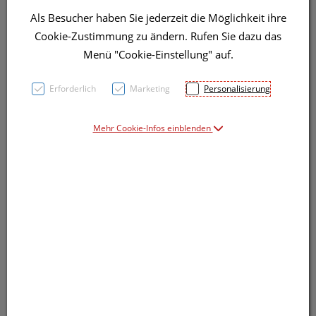
Als Besucher haben Sie jederzeit die Möglichkeit ihre
Cookie-Zustimmung zu ändern. Rufen Sie dazu das
Menü "Cookie-Einstellung" auf.
Symbolbild(er)
Erforderlich
Marketing
Personalisierung
Mehr Cookie-Infos einblenden
Produkt-Info mit Freunden teilen
Facebook
X (#[creator\plugin\share\core\structs\So
Pinterest
LinkedIn
Xing
WhatsApp (#[creator\plugin\shar
Persönliche Beratung
Rufen Sie uns an, wir sind gerne für Sie da.