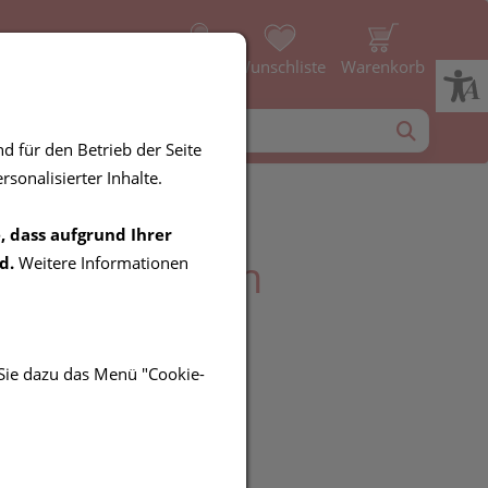
Profil
Wunschliste
Warenkorb
d für den Betrieb der Seite
sonalisierter Inhalte.
, dass aufgrund Ihrer
ff Hamamtuch
d.
Weitere Informationen
azite-Aqua
 Sie dazu das Menü "Cookie-
UR