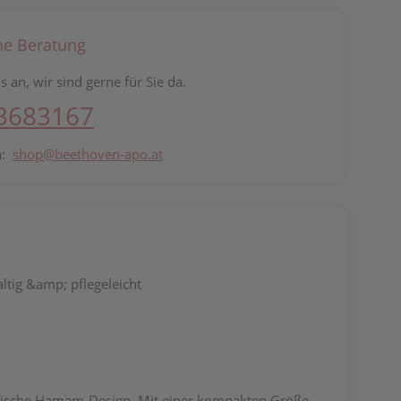
he Beratung
s an, wir sind gerne für Sie da.
 3683167
n:
shop@beethoven-apo.at
ltig &amp; pflegeleicht
rkische Hamam-Design. Mit einer kompakten Größe