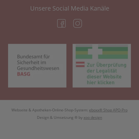
Unsere Social Media Kanäle
(öffnet in neuem Tab)
(öffnet in neuem Tab)
(öffnet in neuem Tab)
(öf
Webseite & Apotheken-Online-Shop-System:
eboxx® Shop APO-Pro
Design & Umsetzung
® by
xoo design