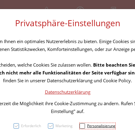
+43 (01) 3683167
Geschlossen
Rezept-Anfrage
Privatsphäre-Einstellungen
amilie
Nahrungsergänzung
Diverses
Ihnen ein optimales Nutzererlebnis zu bieten. Einige Cookies sin
nen Statistikzwecken, Komforteinstellungen, oder zur Anzeige per
cheiden, welche Cookies Sie zulassen wollen.
Bitte beachten Sie
LeSto
h nicht mehr alle Funktionalitäten der Seite verfügbar sin
finden Sie in unserer Datenschutzerklärung und Cookie Policy.
Anthr
Datenschutzerklärung
erzeit die Möglichkeit ihre Cookie-Zustimmung zu ändern. Rufen
PZN: 5839859
Einstellung" auf.
31,91 E
Erforderlich
Marketing
Personalisierung
1 Stk. / Einheit