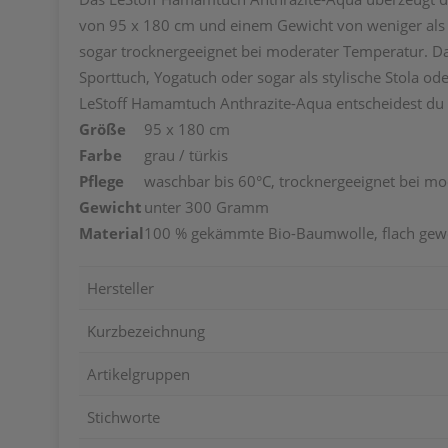
von 95 x 180 cm und einem Gewicht von weniger als 30
sogar trocknergeeignet bei moderater Temperatur. Das
Sporttuch, Yogatuch oder sogar als stylische Stola od
LeStoff Hamamtuch Anthrazite-Aqua entscheidest du di
Größe
95 x 180 cm
Farbe
grau / türkis
Pflege
waschbar bis 60°C, trocknergeeignet bei m
Gewicht
unter 300 Gramm
Material
100 % gekämmte Bio-Baumwolle, flach gew
Hersteller
Kurzbezeichnung
Artikelgruppen
Stichworte