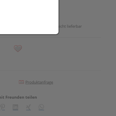
odukt ist derzeit vom Hersteller nicht lieferbar
Produktanfrage
mit Freunden teilen
reator\plugin\share\core\structs\SocialSharingServiceSettings]:fo
Pinterest
LinkedIn
Xing
WhatsApp (#[creator\plugin\share\core\st