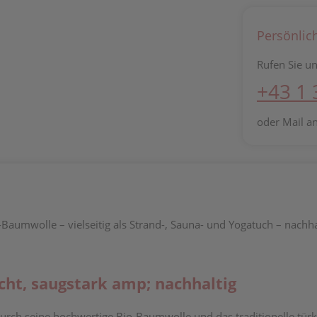
Persönlic
Rufen Sie un
+43 1
oder Mail a
aumwolle – vielseitig als Strand-, Sauna- und Yogatuch – nachha
ht, saugstark amp; nachhaltig
urch seine hochwertige Bio-Baumwolle und das traditionelle tü