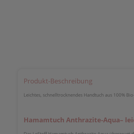
Produkt-Beschreibung
Leichtes, schnelltrocknendes Handtuch aus 100% Bio-B
Hamamtuch Anthrazite-Aqua– leic
Das LeStoff Hamamtuch Anthrazite-Aqua überzeugt d