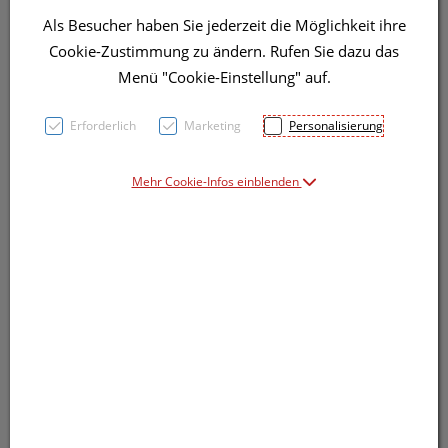
Als Besucher haben Sie jederzeit die Möglichkeit ihre
Cookie-Zustimmung zu ändern. Rufen Sie dazu das
Menü "Cookie-Einstellung" auf.
Erforderlich
Marketing
Personalisierung
Symbolbild(er)
Mehr Cookie-Infos einblenden
Produkt-Info mit Freunden teilen
Facebook
X (#[creator\plugin\share\core\structs\So
Pinterest
LinkedIn
Xing
WhatsApp (#[creator\plugin\shar
Persönliche Beratung