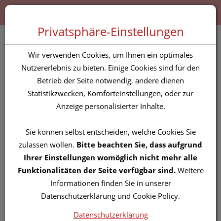
Zum “Inhalt dieser Seite” springen [AK + 0]
Zum Menü “Produkte” springen [AK + 1]
Zum Menü “Über uns / Service” springen [AK + 2]
Zu “Shop-Menüs” springen [AK + 3]
Zum "Barrierefreiheits-Menü" springen [AK + 4]
Zu den “Fusszeilen-Informationen” springen [AK + 5]
Toggle 
Produktsuche
Privatsphäre-Einstellungen
Kompressen Metalline-
Wir verwenden Cookies, um Ihnen ein optimales
lohmann Entkeimt 10x
Nutzererlebnis zu bieten. Einige Cookies sind für den
Betrieb der Seite notwendig, andere dienen
12cm 10st
Statistikzwecken, Komforteinstellungen, oder zur
Anzeige personalisierter Inhalte.
PZN: 0191477
Sie können selbst entscheiden, welche Cookies Sie
zulassen wollen.
Bitte beachten Sie, dass aufgrund
Ihrer Einstellungen womöglich nicht mehr alle
Funktionalitäten der Seite verfügbar sind.
Weitere
Informationen finden Sie in unserer
Datenschutzerklärung und Cookie Policy.
Datenschutzerklärung