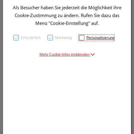
Als Besucher haben Sie jederzeit die Möglichkeit ihre
Cookie-Zustimmung zu ändern. Rufen Sie dazu das
Menü "Cookie-Einstellung" auf.
Erforderlich
Marketing
Personalisierung
Symbolbild(er)
Mehr Cookie-Infos einblenden
Produkt-Info mit Freunden teilen
Facebook
X (#[creator\plugin\share\core\structs\So
Pinterest
LinkedIn
Xing
WhatsApp (#[creator\plugin\shar
Persönliche Beratung