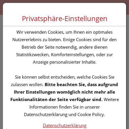
Zum “Inhalt dieser Seite” springen [AK + 0]
Zum Menü “Produkte” springen [AK + 1]
Zum Menü “Über uns / Service” springen [AK + 2]
Zu “Shop-Menüs” springen [AK + 3]
Zum "Barrierefreiheits-Menü" springen [AK + 4]
Zu den “Fusszeilen-Informationen” springen [AK + 5]
Toggle 
Produktsuche
Privatsphäre-Einstellungen
Kompressen Aluderm
Wir verwenden Cookies, um Ihnen ein optimales
Einzeln Steril 10x 10cm
Nutzererlebnis zu bieten. Einige Cookies sind für den
Betrieb der Seite notwendig, andere dienen
1st
Statistikzwecken, Komforteinstellungen, oder zur
Anzeige personalisierter Inhalte.
PZN: 0910274
Sie können selbst entscheiden, welche Cookies Sie
zulassen wollen.
Bitte beachten Sie, dass aufgrund
Ihrer Einstellungen womöglich nicht mehr alle
Funktionalitäten der Seite verfügbar sind.
Weitere
Informationen finden Sie in unserer
Datenschutzerklärung und Cookie Policy.
Datenschutzerklärung