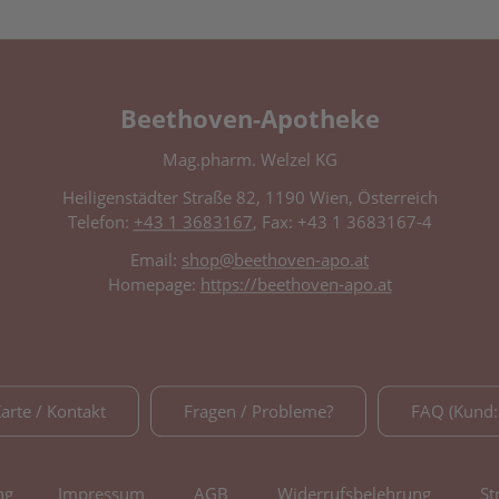
Beethoven-Apotheke
Mag.pharm. Welzel KG
Heiligenstädter Straße 82, 1190 Wien, Österreich
Telefon:
+43 1 3683167
, Fax: +43 1 3683167-4
Email:
shop@beethoven-apo.at
Homepage:
https://beethoven-apo.at
Karte / Kontakt
Fragen / Probleme?
FAQ (Kund:
ng
Impressum
AGB
Widerrufsbelehrung
St