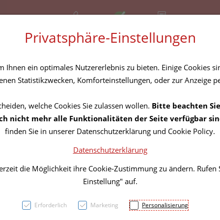
+43 (01) 3683167
Offen
Rezept-Anfrage
Privatsphäre-Einstellungen
amilie
Nahrungsergänzung
Diverses
Ihnen ein optimales Nutzererlebnis zu bieten. Einige Cookies sin
nen Statistikzwecken, Komforteinstellungen, oder zur Anzeige per
cheiden, welche Cookies Sie zulassen wollen.
Bitte beachten Sie
Kirsc
h nicht mehr alle Funktionalitäten der Seite verfügbar sin
finden Sie in unserer Datenschutzerklärung und Cookie Policy.
10x10
Datenschutzerklärung
40153
erzeit die Möglichkeit ihre Cookie-Zustimmung zu ändern. Rufen
Einstellung" auf.
PZN: 5823172
Erforderlich
Marketing
Personalisierung
7,15 EU