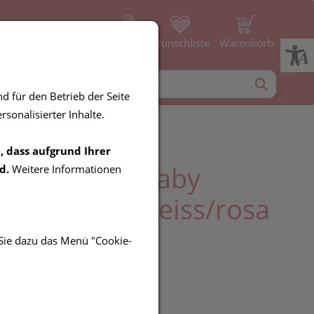
Profil
Wunschliste
Warenkorb
d für den Betrieb der Seite
sonalisierter Inhalte.
, dass aufgrund Ihrer
hkernkissen Baby
d.
Weitere Informationen
cm Kariert Weiss/rosa
 1st
 Sie dazu das Menü "Cookie-
R