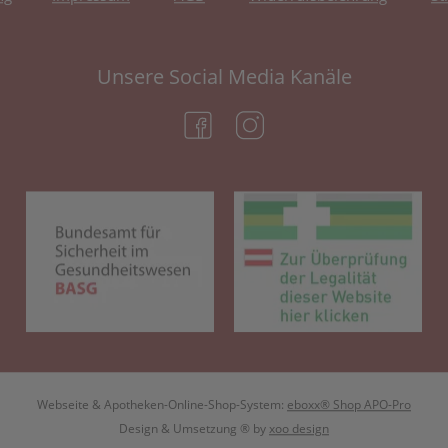
Unsere Social Media Kanäle
(öffnet in neuem Tab)
(öffnet in neuem Tab)
(öffnet in neuem Tab)
(öf
Webseite & Apotheken-Online-Shop-System:
eboxx® Shop APO-Pro
Design & Umsetzung
® by
xoo design