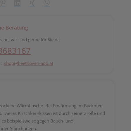
reator\plugin\share\core\structs\SocialSharingServiceSettings]:fo
Pinterest
LinkedIn
Xing
WhatsApp (#[creator\plugin\share\core\st
he Beratung
s an, wir sind gerne für Sie da.
 3683167
n:
shop@beethoven-apo.at
s trockene Wärmflasche. Bei Erwärmung im Backofen
ab. Dieses Kirschkernkissen ist durch seine Größe und
t es beispielsweise gegen Bauch- und
 oder Stauchungen.