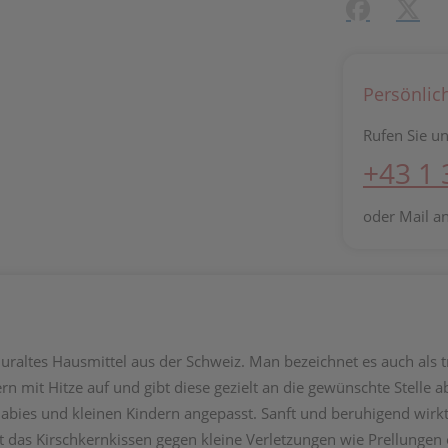
Facebook
X (#[c
Persönlic
Rufen Sie un
+43 1
oder Mail a
 uraltes Hausmittel aus der Schweiz. Man bezeichnet es auch al
ern mit Hitze auf und gibt diese gezielt an die gewünschte Stelle 
Babies und kleinen Kindern angepasst. Sanft und beruhigend wirk
 das Kirschkernkissen gegen kleine Verletzungen wie Prellungen