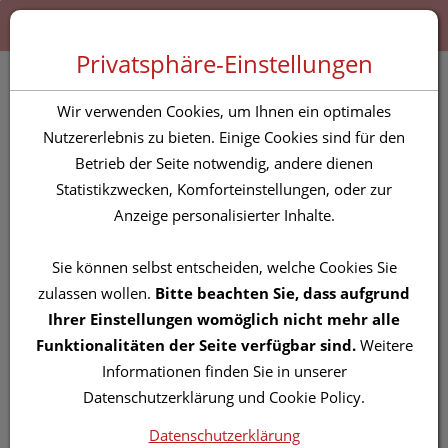
Zum “Inhalt dieser Seite” springen [AK + 0]
Zum Menü “Produkte” springen [AK + 1]
Zum Menü “Über uns / Service” springen [AK + 2]
Zu “Shop-Menüs” springen [AK + 3]
Zum "Barrierefreiheits-Menü" springen [AK + 4]
Zu den “Fusszeilen-Informationen” springen [AK + 5]
Toggle 
Produktsuche
Privatsphäre-Einstellungen
Isozid Alkoholische
Wir verwenden Cookies, um Ihnen ein optimales
Lösung Z
Nutzererlebnis zu bieten. Einige Cookies sind für den
Betrieb der Seite notwendig, andere dienen
Hautdesinfektion H
Statistikzwecken, Komforteinstellungen, oder zur
Farblos 500ml
Anzeige personalisierter Inhalte.
PZN: 0743209
Sie können selbst entscheiden, welche Cookies Sie
zulassen wollen.
Bitte beachten Sie, dass aufgrund
Ihrer Einstellungen womöglich nicht mehr alle
Funktionalitäten der Seite verfügbar sind.
Weitere
Informationen finden Sie in unserer
Datenschutzerklärung und Cookie Policy.
Datenschutzerklärung