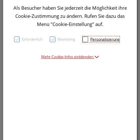
Als Besucher haben Sie jederzeit die Möglichkeit ihre
Symbolbild(er)
Cookie-Zustimmung zu ändern. Rufen Sie dazu das
Menü "Cookie-Einstellung" auf.
13,11 EUR
Erforderlich
Marketing
Personalisierung
10 Stk. / Einheit
Mehr Cookie-Infos einblenden
inkl. 20% MwSt.
Dieses Produkt ist derzeit vom Hersteller
nicht lieferbar
Produkt ist nicht online bestellbar