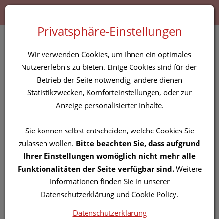
Zum “Inhalt dieser Seite” springen [AK + 0]
Zum Menü “Produkte” springen [AK + 1]
Zum Menü “Über uns / Service” springen [AK + 2]
Zu “Shop-Menüs” springen [AK + 3]
Zum "Barrierefreiheits-Menü" springen [AK + 4]
Zu den “Fusszeilen-Informationen” springen [AK + 5]
Toggle 
Produktsuche
Privatsphäre-Einstellungen
Inkontinenz Windelslip
Wir verwenden Cookies, um Ihnen ein optimales
Seni/optima Large 10st
Nutzererlebnis zu bieten. Einige Cookies sind für den
Betrieb der Seite notwendig, andere dienen
Statistikzwecken, Komforteinstellungen, oder zur
PZN: 3754113
Anzeige personalisierter Inhalte.
Sie können selbst entscheiden, welche Cookies Sie
zulassen wollen.
Bitte beachten Sie, dass aufgrund
Ihrer Einstellungen womöglich nicht mehr alle
Funktionalitäten der Seite verfügbar sind.
Weitere
Informationen finden Sie in unserer
Datenschutzerklärung und Cookie Policy.
Datenschutzerklärung