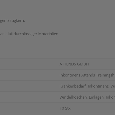
igen Saugkern.
nk luftdurchlässiger Materialien.
ATTENDS GMBH
Inkontinenz Attends Trainingsh
Krankenbedarf, Inkontinenz, W
Windelhöschen, Einlagen, Inkon
10 Stk.