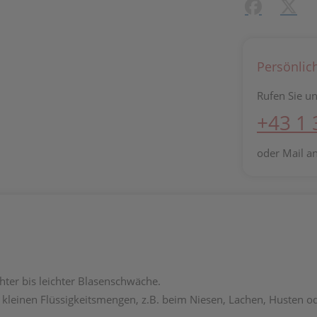
Facebook
X (#[c
Persönlic
Rufen Sie un
+43 1
oder Mail a
chter bis leichter Blasenschwäche.
kleinen Flüssigkeitsmengen, z.B. beim Niesen, Lachen, Husten od