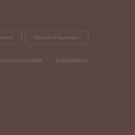
innen)
Alle Notruf-Nummern
reitschlichtungsstelle
Suchergebnisse
fnet in neuem Tab)