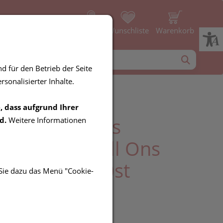
Profil
Wunschliste
Warenkorb
d für den Betrieb der Seite
sonalisierter Inhalte.
, dass aufgrund Ihrer
tinenz Attends
d.
Weitere Informationen
ingshosen/pull Ons
et 3 Large 10st
 Sie dazu das Menü "Cookie-
R