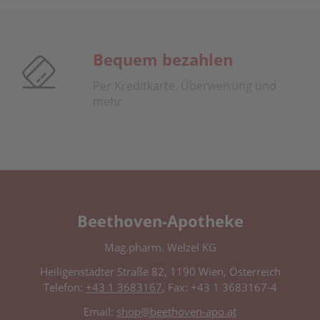
Bequem bezahlen
Per Kreditkarte, Überweisung und
mehr
Beethoven-Apotheke
Mag.pharm. Welzel KG
Heiligenstädter Straße 82, 1190 Wien, Österreich
Telefon:
+43 1 3683167
, Fax: +43 1 3683167-4
Email:
shop@beethoven-apo.at