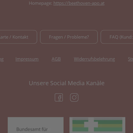
Homepage:
https://beethoven-apo.at
Karte / Kontakt
Fragen / Probleme?
FAQ (Kund:
ng
Impressum
AGB
Widerrufsbelehrung
St
Unsere Social Media Kanäle
(öffnet in neuem Tab)
(öffnet in neuem Tab)
(öffnet in neuem Tab)
(öf