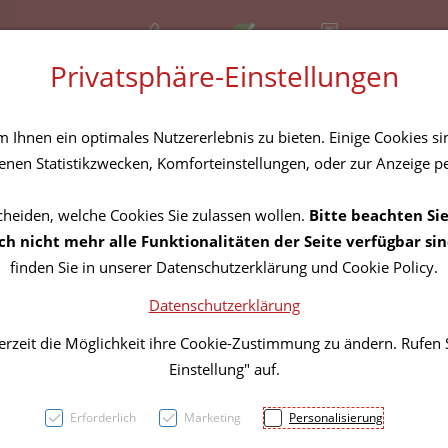
+43 (01) 3683167
Offen
Rezept-Anfrage
Privatsphäre-Einstellungen
amilie
Nahrungsergänzung
Diverses
Ihnen ein optimales Nutzererlebnis zu bieten. Einige Cookies sin
nen Statistikzwecken, Komforteinstellungen, oder zur Anzeige per
cheiden, welche Cookies Sie zulassen wollen.
Bitte beachten Sie
Inkon
h nicht mehr alle Funktionalitäten der Seite verfügbar sin
finden Sie in unserer Datenschutzerklärung und Cookie Policy.
Train
Datenschutzerklärung
Discre
erzeit die Möglichkeit ihre Cookie-Zustimmung zu ändern. Rufen
Einstellung" auf.
PZN: 3791516
Erforderlich
Marketing
Personalisierung
9,91 EU