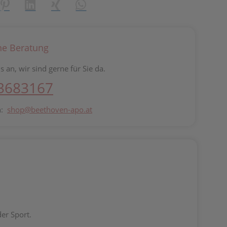
reator\plugin\share\core\structs\SocialSharingServiceSettings]:fo
Pinterest
LinkedIn
Xing
WhatsApp (#[creator\plugin\share\core\st
he Beratung
s an, wir sind gerne für Sie da.
 3683167
n:
shop@beethoven-apo.at
er Sport.