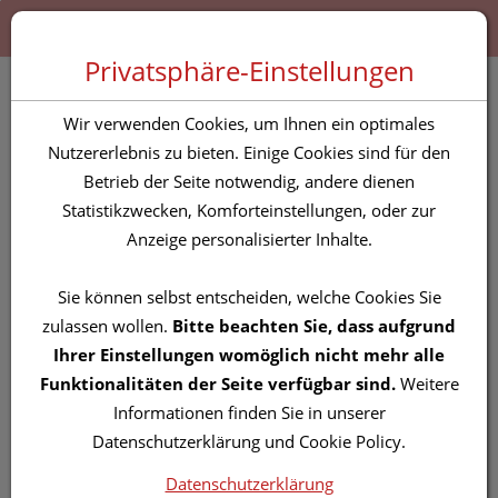
Zum “Inhalt dieser Seite” springen [AK + 0]
Zum Menü “Produkte” springen [AK + 1]
Zum Menü “Über uns / Service” springen [AK + 2]
Zu “Shop-Menüs” springen [AK + 3]
Zum "Barrierefreiheits-Menü" springen [AK + 4]
Zu den “Fusszeilen-Informationen” springen [AK + 5]
Toggle 
Produktsuche
Privatsphäre-Einstellungen
Injektionsspritzen
Wir verwenden Cookies, um Ihnen ein optimales
U.zubeh.
Nutzererlebnis zu bieten. Einige Cookies sind für den
Betrieb der Seite notwendig, andere dienen
Einmalkanuelen
Statistikzwecken, Komforteinstellungen, oder zur
Braun/sterican/tief-intr
Anzeige personalisierter Inhalte.
G20x2 3/4 0,90x70mm
Sie können selbst entscheiden, welche Cookies Sie
46657 100st
zulassen wollen.
Bitte beachten Sie, dass aufgrund
Ihrer Einstellungen womöglich nicht mehr alle
PZN: 2963317
Funktionalitäten der Seite verfügbar sind.
Weitere
Informationen finden Sie in unserer
Datenschutzerklärung und Cookie Policy.
Datenschutzerklärung