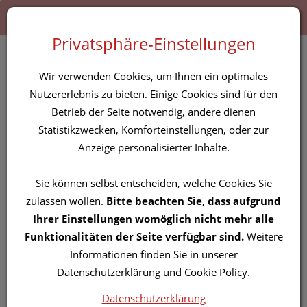
Zum “Inhalt dieser Seite” springen [AK + 0]
Zum Menü “Produkte” springen [AK + 1]
Zum Menü “Über uns / Service” springen [AK + 2]
Zu “Shop-Menüs” springen [AK + 3]
Zum "Barrierefreiheits-Menü" springen [AK + 4]
Zu den “Fusszeilen-Informationen” springen [AK + 5]
Toggle 
Produktsuche
Privatsphäre-Einstellungen
HUND-MIKROBIOM
Wir verwenden Cookies, um Ihnen ein optimales
TESTKIT
Nutzererlebnis zu bieten. Einige Cookies sind für den
Betrieb der Seite notwendig, andere dienen
Statistikzwecken, Komforteinstellungen, oder zur
PZN: 5838050
Anzeige personalisierter Inhalte.
Sie können selbst entscheiden, welche Cookies Sie
zulassen wollen.
Bitte beachten Sie, dass aufgrund
Ihrer Einstellungen womöglich nicht mehr alle
Funktionalitäten der Seite verfügbar sind.
Weitere
Informationen finden Sie in unserer
Datenschutzerklärung und Cookie Policy.
Datenschutzerklärung