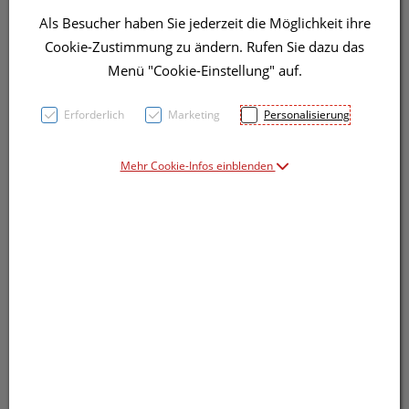
Als Besucher haben Sie jederzeit die Möglichkeit ihre
Cookie-Zustimmung zu ändern. Rufen Sie dazu das
Menü "Cookie-Einstellung" auf.
Abholung, Zustellung, Versand
Erforderlich
Marketing
Personalisierung
Entscheiden Sie selbst innerhalb vom Warenkorb.
Mehr Cookie-Infos einblenden
Bequem bezahlen
Per Kreditkarte, Überweisung und mehr