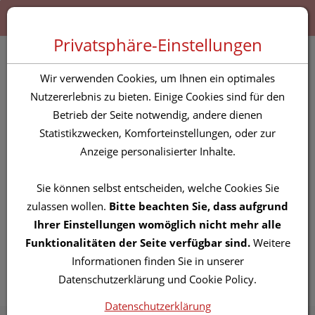
Zum “Inhalt dieser Seite” springen [AK + 0]
Zum Menü “Produkte” springen [AK + 1]
Zum Menü “Über uns / Service” springen [AK + 2]
Zu “Shop-Menüs” springen [AK + 3]
Zum "Barrierefreiheits-Menü" springen [AK + 4]
Zu den “Fusszeilen-Informationen” springen [AK + 5]
Toggle 
Produktsuche
Privatsphäre-Einstellungen
Wir verwenden Cookies, um Ihnen ein optimales
Nutzererlebnis zu bieten. Einige Cookies sind für den
Betrieb der Seite notwendig, andere dienen
Statistikzwecken, Komforteinstellungen, oder zur
Zahlungsmöglichkeiten
Anzeige personalisierter Inhalte.
Sie können selbst entscheiden, welche Cookies Sie
zulassen wollen.
Bitte beachten Sie, dass aufgrund
Ihrer Einstellungen womöglich nicht mehr alle
Funktionalitäten der Seite verfügbar sind.
Weitere
Informationen finden Sie in unserer
Datenschutzerklärung und Cookie Policy.
Datenschutzerklärung