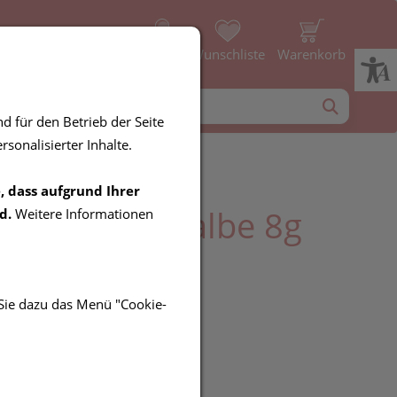
Profil
Wunschliste
Warenkorb
d für den Betrieb der Seite
sonalisierter Inhalte.
, dass aufgrund Ihrer
sicc Lippensalbe 8g
d.
Weitere Informationen
 Sie dazu das Menü "Cookie-
R