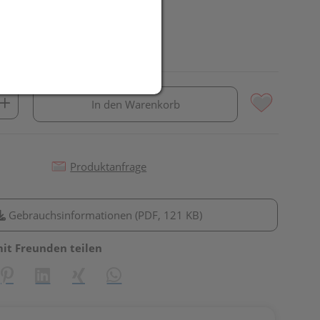
In den Warenkorb
Produktanfrage
Gebrauchsinformationen (PDF, 121 KB)
mit Freunden teilen
reator\plugin\share\core\structs\SocialSharingServiceSettings]:fo
Pinterest
LinkedIn
Xing
WhatsApp (#[creator\plugin\share\core\st