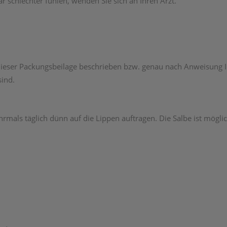
 schlechter fühlen, wenden Sie sich an Ihren Arzt.
ieser Packungsbeilage beschrieben bzw. genau nach Anweisung Ih
sind.
als täglich dünn auf die Lippen auftragen. Die Salbe ist mögl