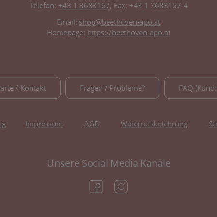
Telefon:
+43 1 3683167
, Fax: +43 1 3683167-4
Email:
shop@beethoven-apo.at
Homepage:
https://beethoven-apo.at
Karte / Kontakt
Fragen / Probleme?
FAQ (Kund:
ng
Impressum
AGB
Widerrufsbelehrung
St
Unsere Social Media Kanäle
(öffnet in neuem Tab)
(öffnet in neuem Tab)