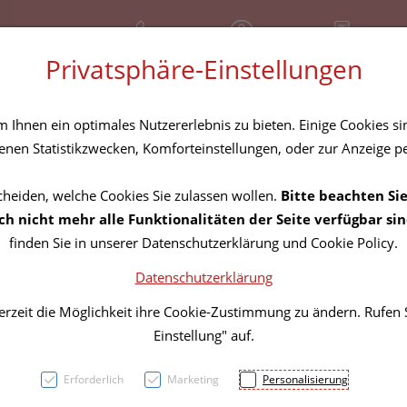
+43 (01) 3683167
Geschlossen
Rezept-Anfrage
Privatsphäre-Einstellungen
amilie
Nahrungsergänzung
Diverses
Ihnen ein optimales Nutzererlebnis zu bieten. Einige Cookies sin
nen Statistikzwecken, Komforteinstellungen, oder zur Anzeige per
cheiden, welche Cookies Sie zulassen wollen.
Bitte beachten Sie
Herpo
h nicht mehr alle Funktionalitäten der Seite verfügbar sin
finden Sie in unserer Datenschutzerklärung und Cookie Policy.
Datenschutzerklärung
PZN: 0025514
erzeit die Möglichkeit ihre Cookie-Zustimmung zu ändern. Rufen
8,90 EU
Einstellung" auf.
8 g / Einheit
Erforderlich
Marketing
Personalisierung