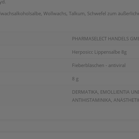
yd.
ollwachsalkoholsalbe, Wollwachs, Talkum, Schwefel zum äußerlic
PHARMASELECT HANDELS GM
Herposicc Lippensalbe 8g
Fieberbläschen - antiviral
8 g
DERMATIKA, EMOLLIENTIA UND
ANTIHISTAMINIKA, ANÄSTHETIK