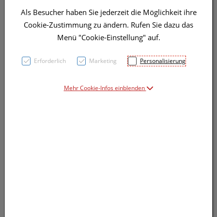
Als Besucher haben Sie jederzeit die Möglichkeit ihre
Symbolbild(er)
Cookie-Zustimmung zu ändern. Rufen Sie dazu das
Menü "Cookie-Einstellung" auf.
2,85 EUR
Erforderlich
Marketing
Personalisierung
1 Stk. / Einheit
Mehr Cookie-Infos einblenden
inkl. 20% MwSt.
Dieses Produkt ist derzeit vom Hersteller
nicht lieferbar
Produkt ist nicht online bestellbar