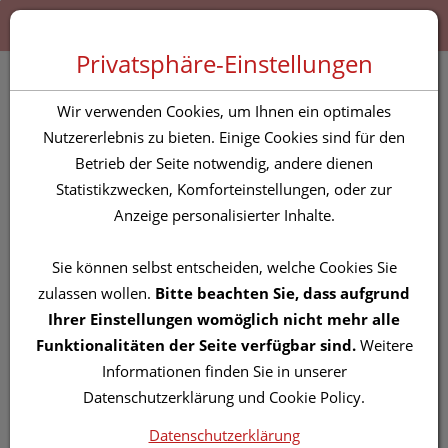
Zum “Inhalt dieser Seite” springen [AK + 0]
Zum Menü “Produkte” springen [AK + 1]
Zum Menü “Über uns / Service” springen [AK + 2]
Zu “Shop-Menüs” springen [AK + 3]
Zum "Barrierefreiheits-Menü" springen [AK + 4]
Zu den “Fusszeilen-Informationen” springen [AK + 5]
Toggle 
Produktsuche
Privatsphäre-Einstellungen
Heftpflaster Silkafix 5mx
Wir verwenden Cookies, um Ihnen ein optimales
1,25cm 1st
Nutzererlebnis zu bieten. Einige Cookies sind für den
Betrieb der Seite notwendig, andere dienen
Statistikzwecken, Komforteinstellungen, oder zur
PZN: 0473193
Anzeige personalisierter Inhalte.
Sie können selbst entscheiden, welche Cookies Sie
zulassen wollen.
Bitte beachten Sie, dass aufgrund
Ihrer Einstellungen womöglich nicht mehr alle
Funktionalitäten der Seite verfügbar sind.
Weitere
Informationen finden Sie in unserer
Datenschutzerklärung und Cookie Policy.
Datenschutzerklärung