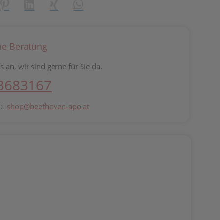
reator\plugin\share\core\structs\SocialSharingServiceSettings]:fo
Pinterest
LinkedIn
Xing
WhatsApp (#[creator\plugin\share\core\st
he Beratung
s an, wir sind gerne für Sie da.
 3683167
n:
shop@beethoven-apo.at