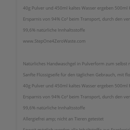
40g Pulver und 450ml kaltes Wasser ergeben 500ml 
Ersparnis von 94% Co² beim Transport, durch den ver
99,6% natürliche Innhaltsstoffe
www.StepOne4ZeroWaste.com
Natürliches Handwaschgel in Pulverform zum selbst 
Sanfte Flüssigseife für den täglichen Gebrauch, mit fl
40g Pulver und 450ml kaltes Wasser ergeben 500ml Fl
Ersparnis von 94% Co² beim Transport, durch den ver
99,6% natürliche Innhaltsstoffe
Allergiefrei amp; nicht an Tieren getestet
Soweit möglich werden alle Inhaltstoffe aus Frankre