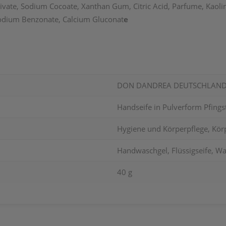
vate, Sodium Cocoate, Xanthan Gum, Citric Acid, Parfume, Kaolin,
Sodium Benzonate, Calcium Gluconat
e
DON DANDREA DEUTSCHLAND
Handseife in Pulverform Pfing
Hygiene und Körperpflege, Körp
Handwaschgel, Flüssigseife, Wa
40 g