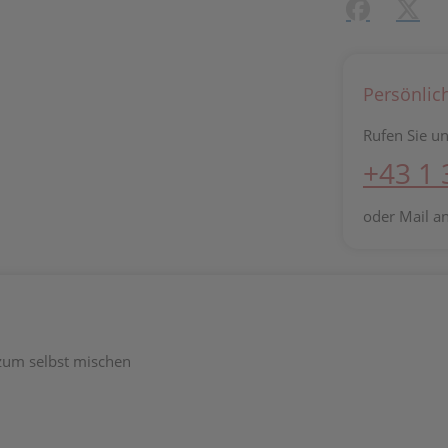
Facebook
X (#[c
Persönlic
Rufen Sie un
+43 1
oder Mail a
 zum selbst mischen