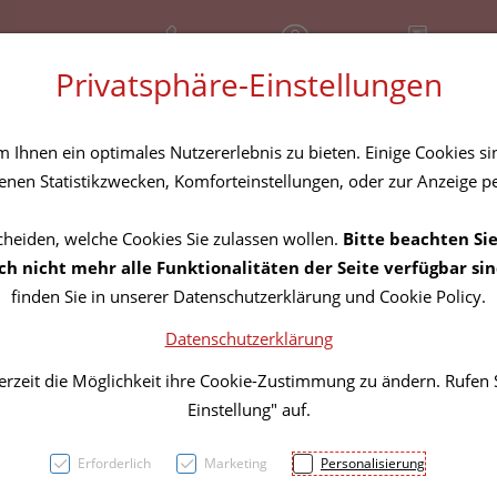
+43 (01) 3683167
Geschlossen
Rezept-Anfrage
Privatsphäre-Einstellungen
amilie
Nahrungsergänzung
Diverses
Ihnen ein optimales Nutzererlebnis zu bieten. Einige Cookies sin
nen Statistikzwecken, Komforteinstellungen, oder zur Anzeige per
cheiden, welche Cookies Sie zulassen wollen.
Bitte beachten Sie
Hands
h nicht mehr alle Funktionalitäten der Seite verfügbar sin
finden Sie in unserer Datenschutzerklärung und Cookie Policy.
Pfing
Datenschutzerklärung
500m
erzeit die Möglichkeit ihre Cookie-Zustimmung zu ändern. Rufen
Einstellung" auf.
PZN: 5838133
Erforderlich
Marketing
Personalisierung
5,95 EU