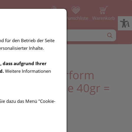
Profil
Wunschliste
Warenkorb
d für den Betrieb der Seite
sonalisierter Inhalte.
, dass aufgrund Ihrer
eife in Pulverform
d.
Weitere Informationen
strose StepOne 40gr =
l
 Sie dazu das Menü "Cookie-
R