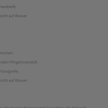
Handseife.
zicht auf Wasser
mischen.
oralen Pfingstrosenduft.
üssigseife.
zicht auf Wasser
ich oder Europa bezogen (mit Ausnahme des Kokosöl)