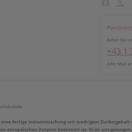
Facebook
X (#[c
Persönlic
Rufen Sie un
+43 1
oder Mail a
 Schokolade
 eine fertige Instantmischung mit
niedrigem Zuckergehalt 
gen europäischen Zutaten bestimmt ist. Es ist uns gelunge