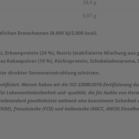
28,4 g
0,07 g
lichen Erwachsenen (8.400 kJ/2.000 kcal).
%), Erbsenprotein (24 %), Nutriz (stabilisierte Mischung aus
ches Kakaopulver (10 %), Kürbisprotein, Schokoladenaroma, S
Vor direkter Sonneneinstrahlung schützen.
ertifiziert. Warum haben wir die ISO 22000:2018-Zertifizierung du
für Lebensmittelsicherheit und -qualität, die für Audits von Her
ttelstandard gewährleistet weltweit eine konsistente Sicherheit
HDE), französische (FCD) und italienische (ANCC, ANCD) Einzelha