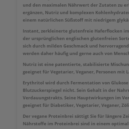
und den maximalen Nährwert der Zutaten zu erhal
ergänzen, Nutriz und
komplexen Kohlenhydraten 
einem natürlichen Süßstoff mit niedrigem glykäm
Instant, zerkleinerte glutenfreie Haferflocken im
der
ursprünglichen englischen glutenfreien Sorte
sich durch
milden Geschmack und hervorragende 
werden daher häufig und gerne auch von Mensche
Nutriz ist eine patentierte, stabilisierte Misch
geeignet für Vegetarier, Veganer, Personen mit L
Erythritol wird durch Fermentation von Glukose 
Blutzuckerspiegel nicht. Sein Gehalt in der Na
Verdauungstrakts. Seine Hauptwirkungen im Verda
geeignet für Diabetiker, Vegetarier, Veganer, Zö
Der vegane Proteinbrei sättigt Sie für längere Z
Nährstoffe im Proteinbrei sind in einem optimal