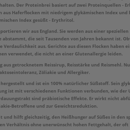
ten. Der Proteinbrei basiert auf zwei Proteinquellen - Erb
aus Haferflocken mit niedrigem glykämischen Index und la
ischen Index gesüßt - Erythritol.
portieren wir aus England. Sie werden aus einer speziellen 
 abstammt, die seit Tausenden von Jahren bekannt ist. Obwo
Verdaulichkeit aus. Gerichte aus diesen Flocken haben ei
n verwendet, die nicht an einer Glutenallergie leiden.
ung aus getrocknetem Reissirup, Reisstärke und Reismehl. Nu
aktoseintoleranz, Zöliakie und Allergiker.
hergestellt und ist ein
100% natürlicher Süßstoff. Sein glyk
hrung ist mit verschiedenen Funktionen verbunden, wie der
uungstrakt sind präbiotische Effekte. Er wirkt nicht abfü
liakie-Betroffene und zur Gewichtsreduktion.
eit und hilft gleichzeitig, den Heißhunger auf Süßes in den
en Verhältnis ohne unerwünscht hohen Fettgehalt, der oft 