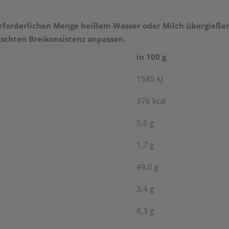
er erforderlichen Menge heißem Wasser oder Milch übergieß
schten Breikonsistenz anpassen.
in 100 g
1585 kJ
376 kcal
5,6 g
1,7 g
49,0 g
3,4 g
8,3 g