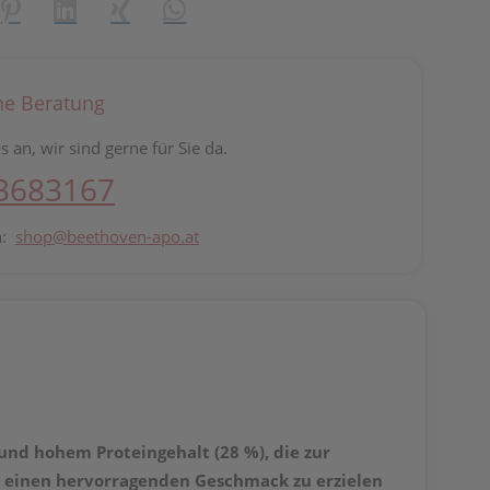
reator\plugin\share\core\structs\SocialSharingServiceSettings]:fo
Pinterest
LinkedIn
Xing
WhatsApp (#[creator\plugin\share\core\st
he Beratung
s an, wir sind gerne für Sie da.
 3683167
n:
shop@beethoven-apo.at
und hohem Proteingehalt (28 %), die zur
n, einen hervorragenden Geschmack zu erzielen