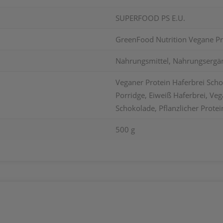
SUPERFOOD PS E.U.
GreenFood Nutrition Vegane Pr
Nahrungsmittel, Nahrungsergä
Veganer Protein Haferbrei Scho
Porridge, Eiweiß Haferbrei, Ve
Schokolade, Pflanzlicher Protei
500 g