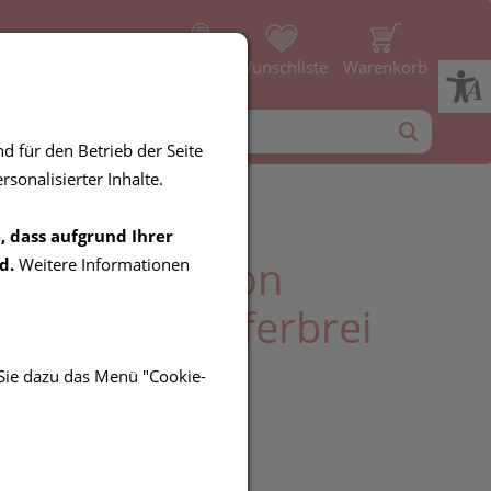
Profil
Wunschliste
Warenkorb
d für den Betrieb der Seite
sonalisierter Inhalte.
, dass aufgrund Ihrer
Food Nutrition
d.
Weitere Informationen
e Protein-Haferbrei
Schokolade
 Sie dazu das Menü "Cookie-
UR