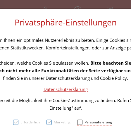
+43 (01) 3683167
Geschlossen
Rezept-Anfrage
Privatsphäre-Einstellungen
amilie
Nahrungsergänzung
Diverses
Ihnen ein optimales Nutzererlebnis zu bieten. Einige Cookies sin
nen Statistikzwecken, Komforteinstellungen, oder zur Anzeige per
cheiden, welche Cookies Sie zulassen wollen.
Bitte beachten Sie
Green
h nicht mehr alle Funktionalitäten der Seite verfügbar sin
finden Sie in unserer Datenschutzerklärung und Cookie Policy.
Vegan
Datenschutzerklärung
500g 
erzeit die Möglichkeit ihre Cookie-Zustimmung zu ändern. Rufen
Einstellung" auf.
PZN: 5833704
Erforderlich
Marketing
Personalisierung
11,55 E