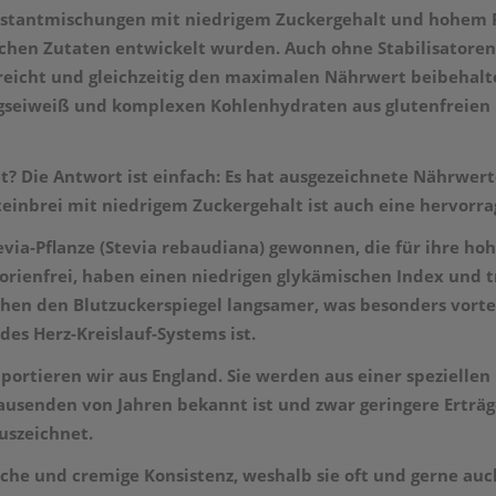
Instantmischungen mit niedrigem Zuckergehalt und hohem Pr
chen Zutaten entwickelt wurden. Auch ohne Stabilisatore
eicht und gleichzeitig den maximalen Nährwert beibehalte
gseiweiß und
komplexen Kohlenhydraten aus glutenfreien H
Die Antwort ist einfach: Es hat ausgezeichnete Nährwerte
einbrei mit niedrigem Zuckergehalt ist auch eine hervorr
evia-Pflanze (Stevia rebaudiana) gewonnen, die für ihre hoh
orienfrei, haben einen niedrigen glykämischen Index und t
en den Blutzuckerspiegel langsamer, was besonders vorteil
es Herz-Kreislauf-Systems ist.
mportieren wir aus England. Sie werden aus einer speziellen 
Tausenden von Jahren bekannt ist und zwar geringere Erträge
uszeichnet.
iche und cremige Konsistenz, weshalb sie oft und gerne a