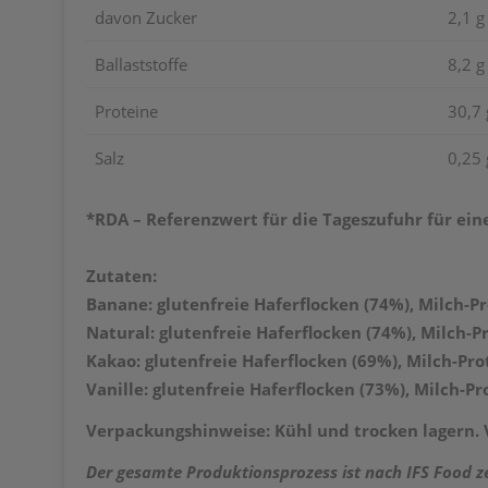
davon Zucker
2,1 g
Ballaststoffe
8,2 g
Proteine
30,7 
Salz
0,25 
*RDA – Referenzwert für die Tageszufuhr für ein
Zutaten:
Banane: glutenfreie Haferflocken (74%),
Milch
-P
Natural: glutenfreie Haferflocken (74%),
Milch
-P
Kakao: glutenfreie Haferflocken (69%),
Milch
-Pro
Vanille: glutenfreie Haferflocken (73%),
Milch
-Pr
Verpackungshinweise: Kühl und trocken lagern. 
Der gesamte Produktionsprozess ist nach
IFS Food z