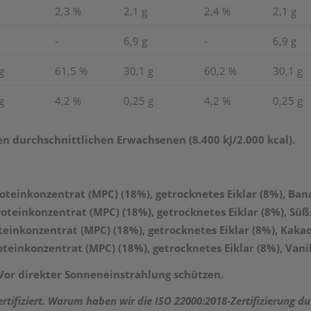
2,3 %
2,1 g
2,4 %
2,1 g
-
6,9 g
-
6,9 g
g
61,5 %
30,1 g
60,2 %
30,1 g
g
4,2 %
0,25 g
4,2 %
0,25 g
en durchschnittlichen Erwachsenen (8.400 kJ/2.000 kcal).
roteinkonzentrat (MPC) (18%), getrocknetes
Eiklar
(8%), Ban
roteinkonzentrat (MPC) (18%), getrocknetes
Eiklar
(8%), Süßs
teinkonzentrat (MPC) (18%), getrocknetes
Eiklar
(8%), Kakao
oteinkonzentrat (MPC) (18%), getrocknetes
Eiklar
(8%), Vani
Vor direkter Sonneneinstrahlung schützen.
ertifiziert. Warum haben wir die ISO 22000:2018-Zertifizierung du