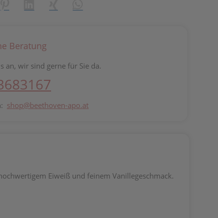
reator\plugin\share\core\structs\SocialSharingServiceSettings]:fo
Pinterest
LinkedIn
Xing
WhatsApp (#[creator\plugin\share\core\st
he Beratung
s an, wir sind gerne für Sie da.
 3683167
n:
shop@beethoven-apo.at
it hochwertigem Eiweiß und feinem Vanillegeschmack.