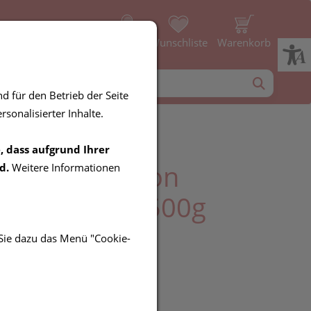
Profil
Wunschliste
Warenkorb
d für den Betrieb der Seite
sonalisierter Inhalte.
, dass aufgrund Ihrer
Food Nutrition
d.
Weitere Informationen
in-Haferbrei 500g
e
 Sie dazu das Menü "Cookie-
UR