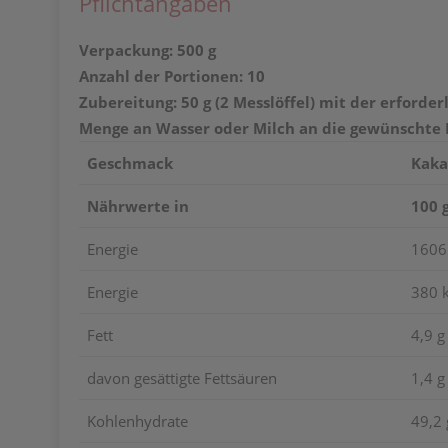
Pflichtangaben
Verpackung: 500 g
Anzahl der Portionen: 10
Zubereitung: 50 g (2 Messlöffel) mit der erfor
Menge an Wasser oder Milch an die gewünschte 
Geschmack
Kaka
Nährwerte in
100 
Energie
1606
Energie
380 k
Fett
4,9 g
davon gesättigte Fettsäuren
1,4 g
Kohlenhydrate
49,2 