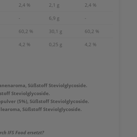
2,4 %
2,1 g
2,4 %
-
6,9 g
-
60,2 %
30,1 g
60,2 %
4,2 %
0,25 g
4,2 %
anenaroma, Süßstoff Steviolglycoside.
toff Steviolglycoside.
pulver (5%), Süßstoff Steviolglycoside.
llearoma, Süßstoff Steviolglycoside.
rch IFS Food ersetzt?