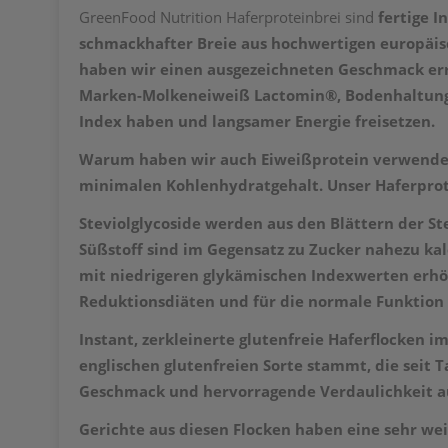
GreenFood Nutrition Haferproteinbrei sind
fertige 
schmackhafter Breie aus
hochwertigen europäis
haben wir einen ausgezeichneten Geschmack err
Marken-
Molkeneiweiß Lactomin®,
Bodenhaltun
Index haben und langsamer Energie freisetzen.
Warum haben wir auch Eiweißprotein verwendet? 
minimalen Kohlenhydratgehalt. Unser Haferprot
Steviolglycoside werden
aus den Blättern der St
Süßstoff sind im Gegensatz zu Zucker nahezu kal
mit
niedrigeren glykämischen Indexwerten erhöh
Reduktionsdiäten und für die normale Funktion d
Instant, zerkleinerte glutenfreie Haferflocken i
englischen glutenfreien Sorte stammt, die seit 
Geschmack und hervorragende Verdaulichkeit a
Gerichte aus diesen Flocken haben eine sehr we