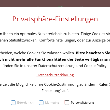
+43 (01) 3683167
Offen
Rezept-Anfrage
Privatsphäre-Einstellungen
amilie
Nahrungsergänzung
Diverses
Ihnen ein optimales Nutzererlebnis zu bieten. Einige Cookies sin
nen Statistikzwecken, Komforteinstellungen, oder zur Anzeige per
cheiden, welche Cookies Sie zulassen wollen.
Bitte beachten Sie
Green
h nicht mehr alle Funktionalitäten der Seite verfügbar sin
finden Sie in unserer Datenschutzerklärung und Cookie Policy.
Prote
Datenschutzerklärung
Vanill
erzeit die Möglichkeit ihre Cookie-Zustimmung zu ändern. Rufen
Einstellung" auf.
PZN: 5833940
Erforderlich
Marketing
Personalisierung
14,69 E