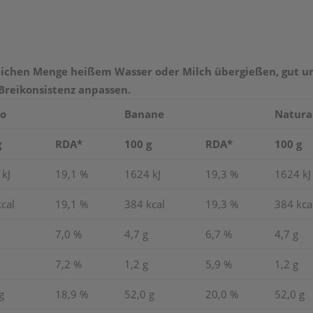
derlichen Menge heißem Wasser oder Milch übergießen, gut 
Breikonsistenz anpassen.
o
Banane
Natura
g
RDA*
100 g
RDA*
100 g
 kJ
19,1 %
1624 kJ
19,3 %
1624 kJ
cal
19,1 %
384 kcal
19,3 %
384 kca
7,0 %
4,7 g
6,7 %
4,7 g
7,2 %
1,2 g
5,9 %
1,2 g
g
18,9 %
52,0 g
20,0 %
52,0 g