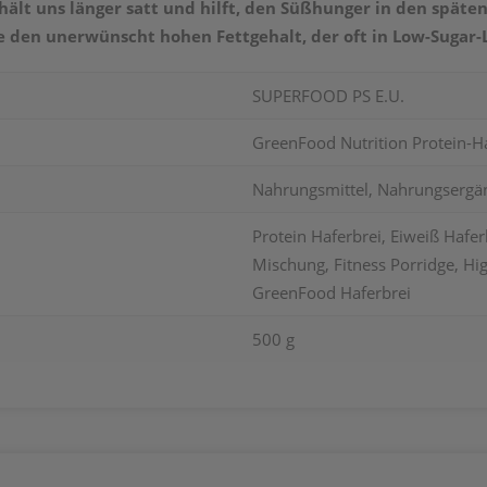
hält uns länger satt und
hilft, den Süßhunger in den späte
e den unerwünscht hohen Fettgehalt, der oft in Low-Sugar-
SUPERFOOD PS E.U.
GreenFood Nutrition Protein-Ha
Nahrungsmittel, Nahrungsergä
Protein Haferbrei, Eiweiß Hafer
Mischung, Fitness Porridge, Hi
GreenFood Haferbrei
500 g