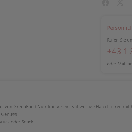
Facebook
X (#[c
Persönlic
Rufen Sie un
+43 1
oder Mail a
brei von GreenFood Nutrition vereint vollwertige Haferflocken m
r Genuss!
stück oder Snack.