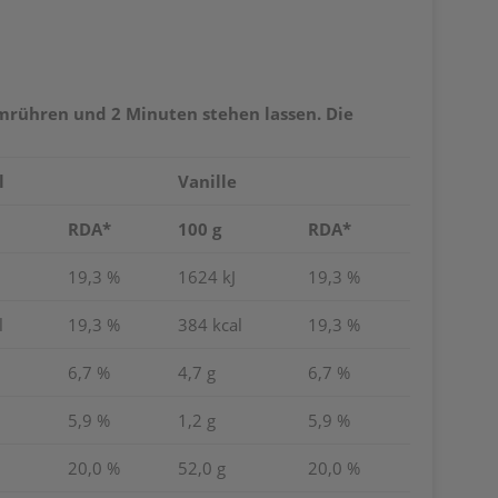
umrühren und 2 Minuten stehen lassen. Die
l
Vanille
RDA*
100 g
RDA*
19,3 %
1624 kJ
19,3 %
l
19,3 %
384 kcal
19,3 %
6,7 %
4,7 g
6,7 %
5,9 %
1,2 g
5,9 %
20,0 %
52,0 g
20,0 %