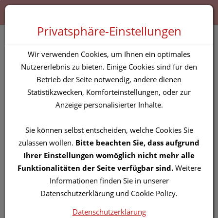
Zum “Inhalt dieser Seite” springen [AK + 0]
Zum Menü “Produkte” springen [AK + 1]
Zum Menü “Über uns / Service” springen [AK + 2]
Zu “Shop-Menüs” springen [AK + 3]
Zum "Barrierefreiheits-Menü" springen [AK + 4]
Zu den “Fusszeilen-Informationen” springen [AK + 5]
Toggle 
Produktsuche
Privatsphäre-Einstellungen
GreenFood Nutrition
Wir verwenden Cookies, um Ihnen ein optimales
Protein-Buchweizenbrei
Nutzererlebnis zu bieten. Einige Cookies sind für den
Betrieb der Seite notwendig, andere dienen
500g Kakao
Statistikzwecken, Komforteinstellungen, oder zur
Anzeige personalisierter Inhalte.
PZN: 5833621
Sie können selbst entscheiden, welche Cookies Sie
zulassen wollen.
Bitte beachten Sie, dass aufgrund
Ihrer Einstellungen womöglich nicht mehr alle
Funktionalitäten der Seite verfügbar sind.
Weitere
Informationen finden Sie in unserer
Datenschutzerklärung und Cookie Policy.
Datenschutzerklärung