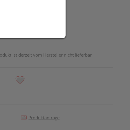
UR
it
odukt ist derzeit vom Hersteller nicht lieferbar
Produktanfrage