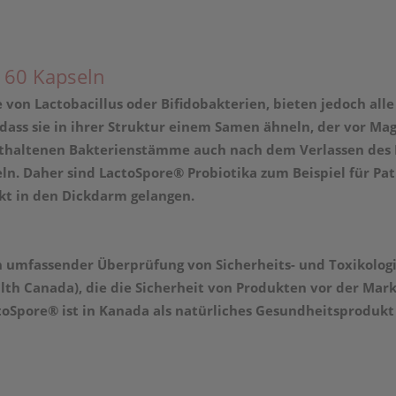
s 60 Kapseln
on Lactobacillus oder Bifidobakterien, bieten jedoch alle 
dass sie in ihrer Struktur einem Samen ähneln, der vor Ma
enthaltenen Bakterienstämme auch nach dem Verlassen des
eln. Daher sind
LactoSpore® Probiotika zum Beispiel für Pa
kt in den Dickdarm gelangen.
h umfassender Überprüfung von Sicherheits- und Toxikologie
th Canada), die die Sicherheit von Produkten vor der Mar
oSpore® ist in Kanada als natürliches Gesundheitsprodukt (