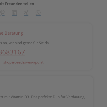
mit Freunden teilen
reator\plugin\share\core\structs\SocialSharingServiceSettings]:fo
Pinterest
LinkedIn
Xing
WhatsApp (#[creator\plugin\share\core\st
he Beratung
s an, wir sind gerne für Sie da.
 3683167
n:
shop@beethoven-apo.at
t mit Vitamin D3. Das perfekte Duo für Verdauung,