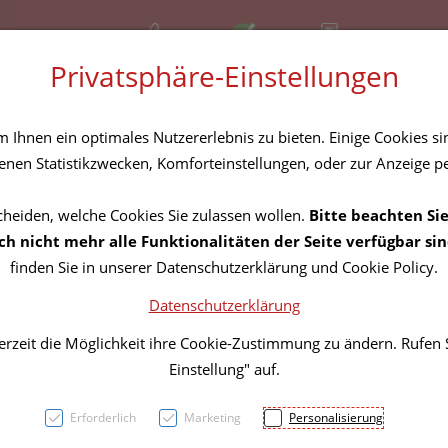
+43 (01) 3683167
Offen
Rezept-Anfrage
Privatsphäre-Einstellungen
amilie
Nahrungsergänzung
Diverses
Ihnen ein optimales Nutzererlebnis zu bieten. Einige Cookies sin
nen Statistikzwecken, Komforteinstellungen, oder zur Anzeige per
cheiden, welche Cookies Sie zulassen wollen.
Bitte beachten Sie
Green
h nicht mehr alle Funktionalitäten der Seite verfügbar sin
finden Sie in unserer Datenschutzerklärung und Cookie Policy.
Probi
Datenschutzerklärung
Prebio
erzeit die Möglichkeit ihre Cookie-Zustimmung zu ändern. Rufen
Einstellung" auf.
Vitam
Erforderlich
Marketing
Personalisierung
PZN: 5833845