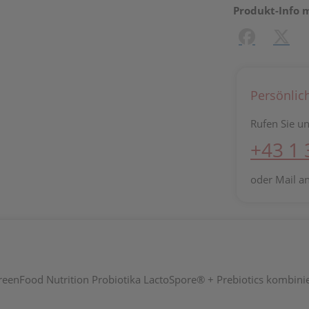
Produkt-Info 
Facebook
X (#[c
Persönlic
Rufen Sie un
+43 1
oder Mail a
nFood Nutrition Probiotika LactoSpore® + Prebiotics kombinier