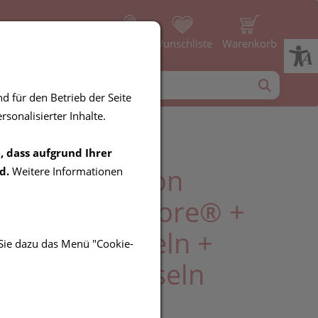
Profil
Wunschliste
Warenkorb
d für den Betrieb der Seite
sonalisierter Inhalte.
, dass aufgrund Ihrer
Food Nutrition
d.
Weitere Informationen
otika LactoSpore® +
tics 60 Kapseln +
 Sie dazu das Menü "Cookie-
in D3 60 Kapseln