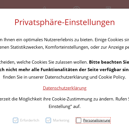
+43 (01) 3683167
Geschlossen
Rezept-Anfrage
Privatsphäre-Einstellungen
amilie
Nahrungsergänzung
Diverses
Ihnen ein optimales Nutzererlebnis zu bieten. Einige Cookies sin
nen Statistikzwecken, Komforteinstellungen, oder zur Anzeige per
cheiden, welche Cookies Sie zulassen wollen.
Bitte beachten Sie
Gittis
h nicht mehr alle Funktionalitäten der Seite verfügbar sin
finden Sie in unserer Datenschutzerklärung und Cookie Policy.
Weize
Datenschutzerklärung
erzeit die Möglichkeit ihre Cookie-Zustimmung zu ändern. Rufen
PZN: 0477860
Einstellung" auf.
1,99 EU
Erforderlich
Marketing
Personalisierung
250 g / Einheit