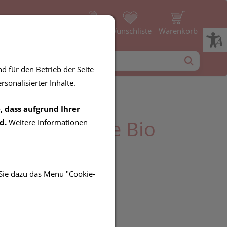
Profil
Wunschliste
Warenkorb
d für den Betrieb der Seite
sonalisierter Inhalte.
, dass aufgrund Ihrer
 Kleieprodukte Bio
d.
Weitere Informationen
nkleie 250g
 Sie dazu das Menü "Cookie-
R