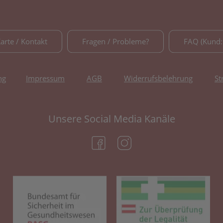
Karte / Kontakt
Fragen / Probleme?
FAQ (Kund:
ng
Impressum
AGB
Widerrufsbelehrung
St
Unsere Social Media Kanäle
(öffnet in neuem Tab)
(öffnet in neuem Tab)
(öffnet in neuem Tab)
(öf