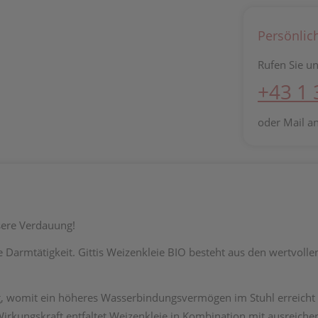
Persönlic
Rufen Sie un
+43 1
oder Mail a
sere Verdauung!
die Darmtätigkeit. Gittis Weizenkleie BIO besteht aus den wertvol
ig, womit ein höheres Wasserbindungsvermögen im Stuhl erreicht 
rkungskraft entfaltet Weizenkleie in Kombination mit ausreichen