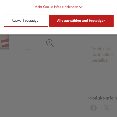
Mehr Cookie-Infos einblenden
inkl. 10% MwSt.
Auswahl bestätigen
Alle auswählen und bestätigen
Dieses Pr
Produkt ist
nicht online
bestellbar
Produkt-Info 
Facebook
X (#[c