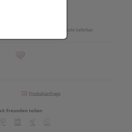
odukt ist derzeit vom Hersteller nicht lieferbar
Produktanfrage
mit Freunden teilen
reator\plugin\share\core\structs\SocialSharingServiceSettings]:fo
Pinterest
LinkedIn
Xing
WhatsApp (#[creator\plugin\share\core\st