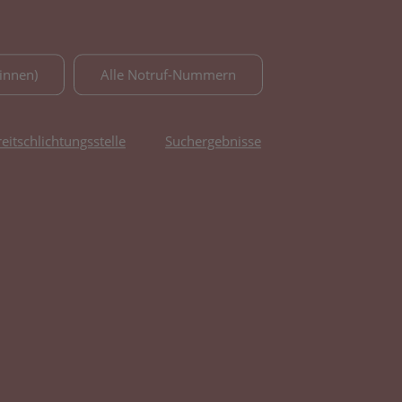
innen)
Alle Notruf-Nummern
reitschlichtungsstelle
Suchergebnisse
fnet in neuem Tab)