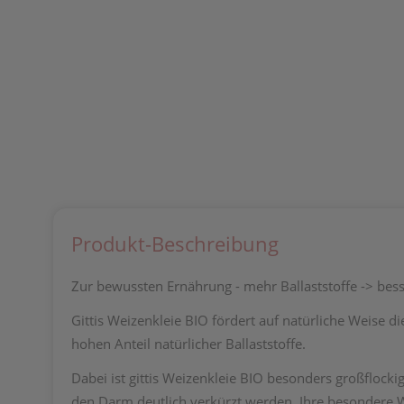
Produkt-Beschreibung
Zur bewussten Ernährung - mehr Ballaststoffe -> bes
Gittis Weizenkleie BIO fördert auf natürliche Weise 
hohen Anteil natürlicher Ballaststoffe.
Dabei ist gittis Weizenkleie BIO besonders großflock
den Darm deutlich verkürzt werden. Ihre besondere Wi