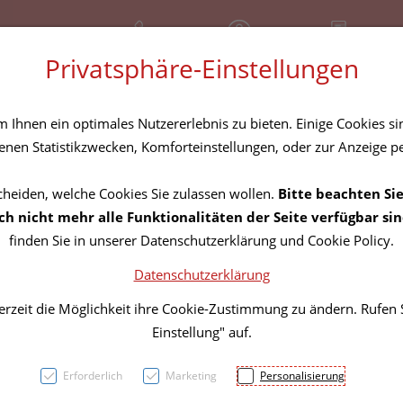
+43 (01) 3683167
Geschlossen
Rezept-Anfrage
Privatsphäre-Einstellungen
amilie
Nahrungsergänzung
Diverses
Ihnen ein optimales Nutzererlebnis zu bieten. Einige Cookies sin
nen Statistikzwecken, Komforteinstellungen, oder zur Anzeige per
cheiden, welche Cookies Sie zulassen wollen.
Bitte beachten Sie
Gehwo
h nicht mehr alle Funktionalitäten der Seite verfügbar sin
finden Sie in unserer Datenschutzerklärung und Cookie Policy.
64154
Datenschutzerklärung
erzeit die Möglichkeit ihre Cookie-Zustimmung zu ändern. Rufen
PZN: 1022771
Einstellung" auf.
6,91 EU
Erforderlich
Marketing
Personalisierung
6 Stk. / Einheit