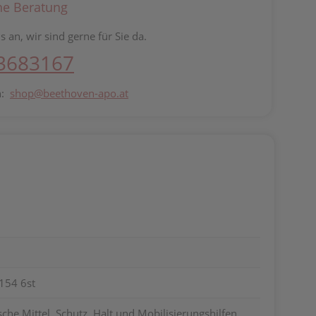
he Beratung
s an, wir sind gerne für Sie da.
 3683167
n:
shop@beethoven-apo.at
154 6st
he Mittel, Schutz, Halt und Mobilisierungshilfen,