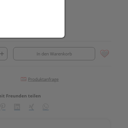
In den Warenkorb
Produktanfrage
mit Freunden teilen
reator\plugin\share\core\structs\SocialSharingServiceSettings]:fo
Pinterest
LinkedIn
Xing
WhatsApp (#[creator\plugin\share\core\st