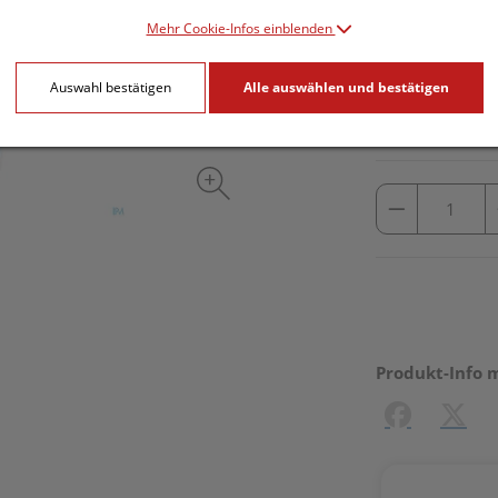
Mehr Cookie-Infos einblenden
inkl. 20% MwSt.
Auswahl bestätigen
Alle auswählen und bestätigen
lieferbar
Produkt-Info 
Facebook
X (#[c