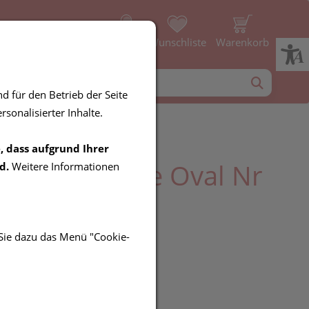
Profil
Wunschliste
Warenkorb
d für den Betrieb der Seite
sonalisierter Inhalte.
, dass aufgrund Ihrer
l Ballenringe Oval Nr
d.
Weitere Informationen
 6st
 Sie dazu das Menü "Cookie-
R