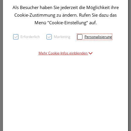
Als Besucher haben Sie jederzeit die Möglichkeit ihre
Cookie-Zustimmung zu ändern. Rufen Sie dazu das
Menü "Cookie-Einstellung" auf.
Erforderlich
Marketing
Personalisierung
Symbolbild(er)
Mehr Cookie-Infos einblenden
18,49 EUR
4 Stk. / Einheit
inkl. 20% MwSt.
lieferbar