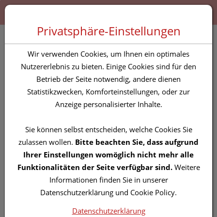
Zum “Inhalt dieser Seite” springen [AK + 0]
Zum Menü “Produkte” springen [AK + 1]
Zum Menü “Über uns / Service” springen [AK + 2]
Zu “Shop-Menüs” springen [AK + 3]
Zum "Barrierefreiheits-Menü" springen [AK + 4]
Zu den “Fusszeilen-Informationen” springen [AK + 5]
Toggle 
Produktsuche
Privatsphäre-Einstellungen
Fortimel/jucy Plus
Wir verwenden Cookies, um Ihnen ein optimales
Fluessig 200ml Himbeere
Nutzererlebnis zu bieten. Einige Cookies sind für den
Betrieb der Seite notwendig, andere dienen
Frische Note 4st
Statistikzwecken, Komforteinstellungen, oder zur
Anzeige personalisierter Inhalte.
PZN: 5808563
Sie können selbst entscheiden, welche Cookies Sie
zulassen wollen.
Bitte beachten Sie, dass aufgrund
Ihrer Einstellungen womöglich nicht mehr alle
Funktionalitäten der Seite verfügbar sind.
Weitere
Informationen finden Sie in unserer
Datenschutzerklärung und Cookie Policy.
Datenschutzerklärung