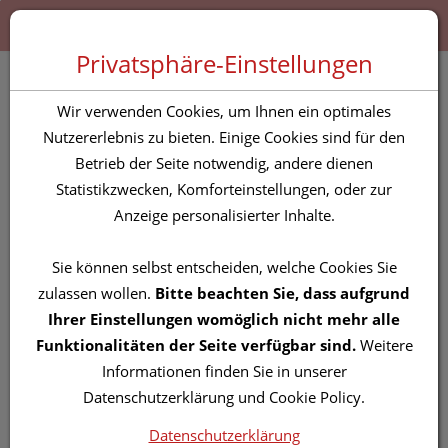
Zum “Inhalt dieser Seite” springen [AK + 0]
Zum Menü “Produkte” springen [AK + 1]
Zum Menü “Über uns / Service” springen [AK + 2]
Zu “Shop-Menüs” springen [AK + 3]
Zum "Barrierefreiheits-Menü" springen [AK + 4]
Zu den “Fusszeilen-Informationen” springen [AK + 5]
Toggle 
Produktsuche
Privatsphäre-Einstellungen
Farfalla Duschgel
Wir verwenden Cookies, um Ihnen ein optimales
Sommerglueck 200ml
Nutzererlebnis zu bieten. Einige Cookies sind für den
Betrieb der Seite notwendig, andere dienen
Statistikzwecken, Komforteinstellungen, oder zur
PZN: 5831160
Anzeige personalisierter Inhalte.
Sie können selbst entscheiden, welche Cookies Sie
zulassen wollen.
Bitte beachten Sie, dass aufgrund
Ihrer Einstellungen womöglich nicht mehr alle
Funktionalitäten der Seite verfügbar sind.
Weitere
Informationen finden Sie in unserer
Datenschutzerklärung und Cookie Policy.
Datenschutzerklärung