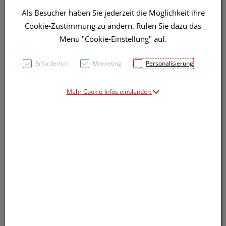
Als Besucher haben Sie jederzeit die Möglichkeit ihre
Cookie-Zustimmung zu ändern. Rufen Sie dazu das
Menü "Cookie-Einstellung" auf.
Symbolbild(er)
Erforderlich
Marketing
Personalisierung
Mehr Cookie-Infos einblenden
10,91 EUR
200 ml / Einheit
inkl. 20% MwSt.
Dieses Produkt ist derzeit vom Hersteller
nicht lieferbar
Produkt ist nicht online bestellbar