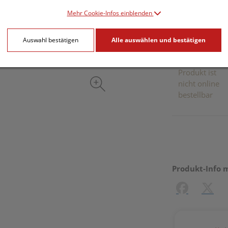
inkl. 20% MwSt.
Mehr Cookie-Infos einblenden
Dieses Pr
Auswahl bestätigen
Alle auswählen und bestätigen
Produkt ist
nicht online
bestellbar
Produkt-Info 
Facebook
X (#[c