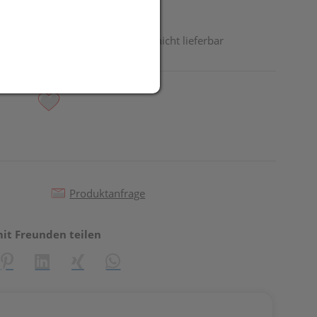
odukt ist derzeit vom Hersteller nicht lieferbar
Produktanfrage
mit Freunden teilen
reator\plugin\share\core\structs\SocialSharingServiceSettings]:fo
Pinterest
LinkedIn
Xing
WhatsApp (#[creator\plugin\share\core\st