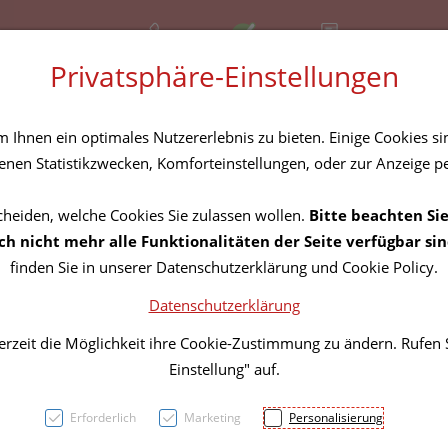
+43 (01) 3683167
Offen
Rezept-Anfrage
Privatsphäre-Einstellungen
amilie
Nahrungsergänzung
Diverses
Ihnen ein optimales Nutzererlebnis zu bieten. Einige Cookies sin
nen Statistikzwecken, Komforteinstellungen, oder zur Anzeige per
cheiden, welche Cookies Sie zulassen wollen.
Bitte beachten Sie
Eucer
h nicht mehr alle Funktionalitäten der Seite verfügbar sin
finden Sie in unserer Datenschutzerklärung und Cookie Policy.
Datenschutzerklärung
PZN: 0621920
erzeit die Möglichkeit ihre Cookie-Zustimmung zu ändern. Rufen
11,75 E
Einstellung" auf.
100 ml / Einheit
Erforderlich
Marketing
Personalisierung