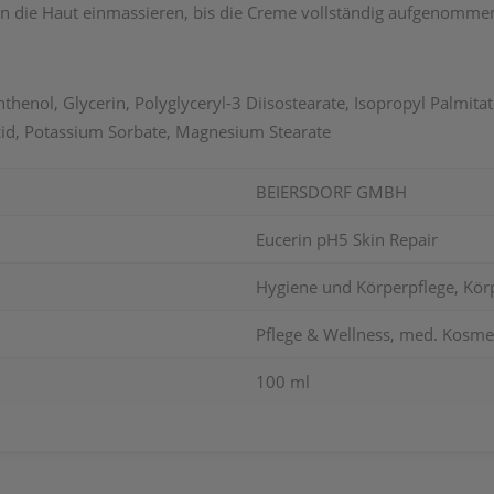
 in die Haut einmassieren, bis die Creme vollständig aufgenomme
thenol, Glycerin, Polyglyceryl-3 Diisostearate, Isopropyl Palmit
Acid, Potassium Sorbate, Magnesium Stearate
BEIERSDORF GMBH
Eucerin pH5 Skin Repair
Hygiene und Körperpflege, Körp
Pflege & Wellness, med. Kosmet
100 ml