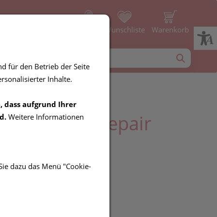
Profil
Wunschliste
Warenkorb
d für den Betrieb der Seite
sonalisierter Inhalte.
, dass aufgrund Ihrer
in pH5 Skin Repair
d.
Weitere Informationen
 Sie dazu das Menü "Cookie-
UR