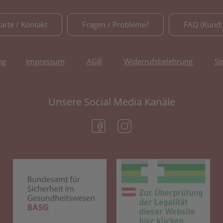
Karte / Kontakt
Fragen / Probleme?
FAQ (Kund:
ng
Impressum
AGB
Widerrufsbelehrung
St
Unsere Social Media Kanäle
(öffnet in neuem Tab)
(öffnet in neuem Tab)
(öffnet in neuem Tab)
(öf