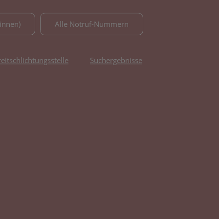
innen)
Alle Notruf-Nummern
reitschlichtungsstelle
Suchergebnisse
fnet in neuem Tab)