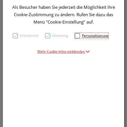
Als Besucher haben Sie jederzeit die Möglichkeit ihre
Cookie-Zustimmung zu ändern. Rufen Sie dazu das
Symbolbild(er)
Menü "Cookie-Einstellung" auf.
Erforderlich
Marketing
Personalisierung
2,95 EUR
12 ml / Einheit
Mehr Cookie-Infos einblenden
inkl. 20% MwSt.
lieferbar
In den Warenkorb