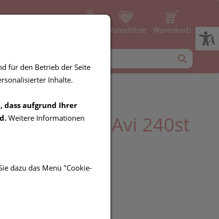
Profil
Wunschliste
Warenkorb
d für den Betrieb der Seite
sonalisierter Inhalte.
, dass aufgrund Ihrer
erry Kapseln Avi 240st
d.
Weitere Informationen
 Sie dazu das Menü "Cookie-
UR
it