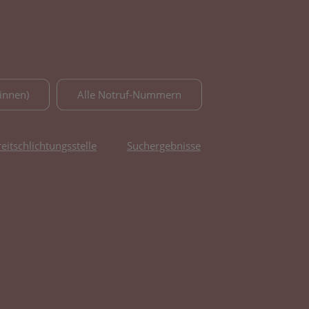
innen)
Alle Notruf-Nummern
reitschlichtungsstelle
Suchergebnisse
fnet in neuem Tab)