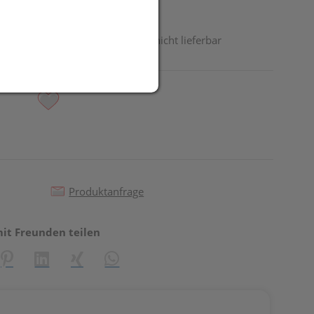
odukt ist derzeit vom Hersteller nicht lieferbar
Produktanfrage
mit Freunden teilen
reator\plugin\share\core\structs\SocialSharingServiceSettings]:fo
Pinterest
LinkedIn
Xing
WhatsApp (#[creator\plugin\share\core\st