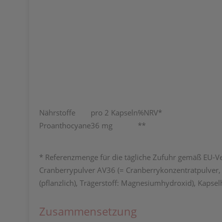
Nährstoffe
pro 2 Kapseln
%NRV*
Proanthocyane
36 mg
**
* Referenzmenge für die tägliche Zufuhr gemäß EU-
Cranberrypulver AV36 (= Cranberrykonzentratpulver, 
(pflanzlich), Trägerstoff: Magnesiumhydroxid), Kapselh
Zusammensetzung