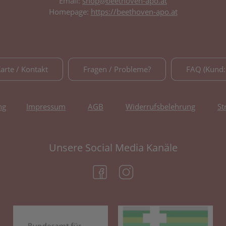
Email:
shop@beethoven-apo.at
Homepage:
https://beethoven-apo.at
Karte / Kontakt
Fragen / Probleme?
FAQ (Kund:
ng
Impressum
AGB
Widerrufsbelehrung
St
Unsere Social Media Kanäle
(öffnet in neuem Tab)
(öffnet in neuem Tab)
(öffnet in neuem Tab)
(öf