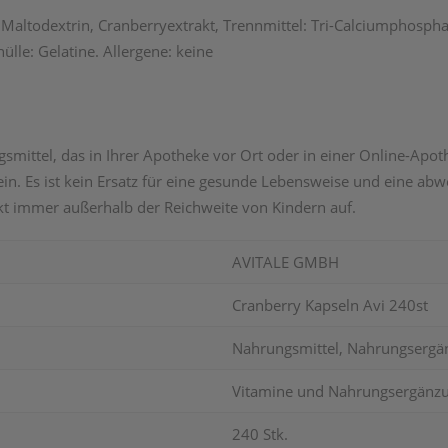
Maltodextrin, Cranberryextrakt, Trennmittel: Tri-Calciumphosph
ülle: Gelatine. Allergene: keine
ttel, das in Ihrer Apotheke vor Ort oder in einer Online-Apothe
n. Es ist kein Ersatz für eine gesunde Lebensweise und eine a
kt immer außerhalb der Reichweite von Kindern auf.
AVITALE GMBH
Cranberry Kapseln Avi 240st
Nahrungsmittel, Nahrungsergä
Vitamine und Nahrungsergänzu
240 Stk.