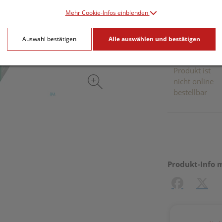
inkl. 10% MwSt.
Mehr Cookie-Infos einblenden
Dieses Pr
Auswahl bestätigen
Alle auswählen und bestätigen
Produkt ist
nicht online
bestellbar
Produkt-Info 
Facebook
X (#[c