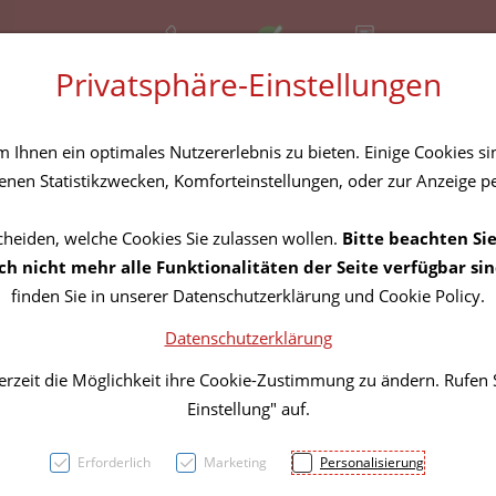
+43 (01) 3683167
Offen
Rezept-Anfrage
Privatsphäre-Einstellungen
amilie
Nahrungsergänzung
Diverses
Ihnen ein optimales Nutzererlebnis zu bieten. Einige Cookies sin
nen Statistikzwecken, Komforteinstellungen, oder zur Anzeige per
cheiden, welche Cookies Sie zulassen wollen.
Bitte beachten Sie
Cranb
h nicht mehr alle Funktionalitäten der Seite verfügbar sin
finden Sie in unserer Datenschutzerklärung und Cookie Policy.
Datenschutzerklärung
PZN: 3831115
erzeit die Möglichkeit ihre Cookie-Zustimmung zu ändern. Rufen
39,58 E
Einstellung" auf.
240 Stk. / Einhe
Erforderlich
Marketing
Personalisierung