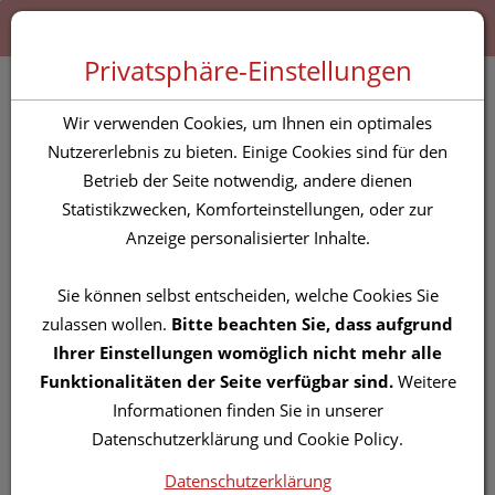
Zum “Inhalt dieser Seite” springen [AK + 0]
Zum Menü “Produkte” springen [AK + 1]
Zum Menü “Über uns / Service” springen [AK + 2]
Zu “Shop-Menüs” springen [AK + 3]
Zum "Barrierefreiheits-Menü" springen [AK + 4]
Zu den “Fusszeilen-Informationen” springen [AK + 5]
Toggle 
Produktsuche
Privatsphäre-Einstellungen
Cerave Ultra
Wir verwenden Cookies, um Ihnen ein optimales
Reparierender Balsam
Nutzererlebnis zu bieten. Einige Cookies sind für den
Betrieb der Seite notwendig, andere dienen
50ml
Statistikzwecken, Komforteinstellungen, oder zur
Anzeige personalisierter Inhalte.
PZN: 5829967
Sie können selbst entscheiden, welche Cookies Sie
zulassen wollen.
Bitte beachten Sie, dass aufgrund
Ihrer Einstellungen womöglich nicht mehr alle
Funktionalitäten der Seite verfügbar sind.
Weitere
Informationen finden Sie in unserer
Datenschutzerklärung und Cookie Policy.
Datenschutzerklärung