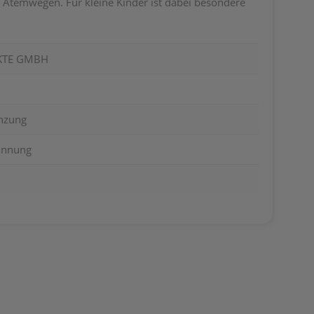
Atemwegen. Für kleine Kinder ist dabei besondere
KTE GMBH
nzung
annung