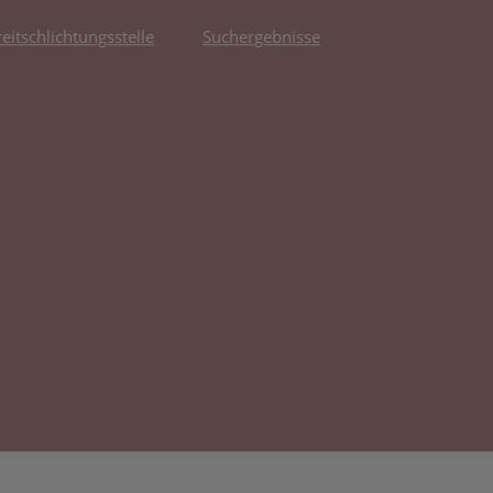
reitschlichtungsstelle
Suchergebnisse
fnet in neuem Tab)