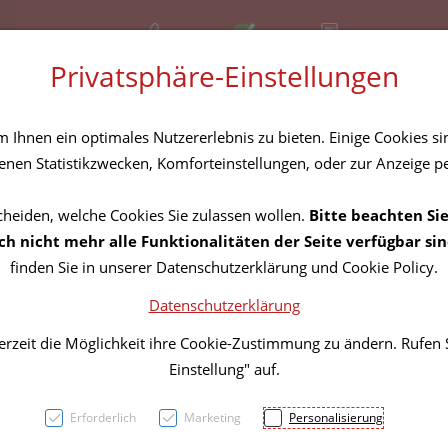
+43 (01) 3683167
Offen
Rezept-Anfrage
Privatsphäre-Einstellungen
amilie
Nahrungsergänzung
Diverses
Ihnen ein optimales Nutzererlebnis zu bieten. Einige Cookies sin
nen Statistikzwecken, Komforteinstellungen, oder zur Anzeige per
cheiden, welche Cookies Sie zulassen wollen.
Bitte beachten Sie
BRAUN
h nicht mehr alle Funktionalitäten der Seite verfügbar sin
finden Sie in unserer Datenschutzerklärung und Cookie Policy.
ML
Datenschutzerklärung
erzeit die Möglichkeit ihre Cookie-Zustimmung zu ändern. Rufen
PZN: 5831208
Einstellung" auf.
19,60 E
Erforderlich
Marketing
Personalisierung
50 ml / Einheit