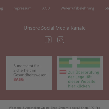
ng
Impressum
AGB
Widerrufsbelehrung
St
Unsere Social Media Kanäle
(öffnet in neuem Tab)
(öffnet in neuem Tab)
(öffnet in neuem Tab)
(öf
Webseite & Apotheken-Online-Shop-System:
eboxx® Shop APO-Pro