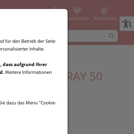
Profil
Wunschliste
Warenkorb
d für den Betrieb der Seite
sonalisierter Inhalte.
, dass aufgrund Ihrer
E MINZE SPRAY 50
d.
Weitere Informationen
 Sie dazu das Menü "Cookie-
UR