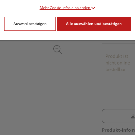
Mehr Cookie-Infos einblenden
inkl. 10% MwSt.
Auswahl bestätigen
Alle auswählen und bestätigen
Dieses Pr
Produkt ist
nicht online
bestellbar
Produkt-Info 