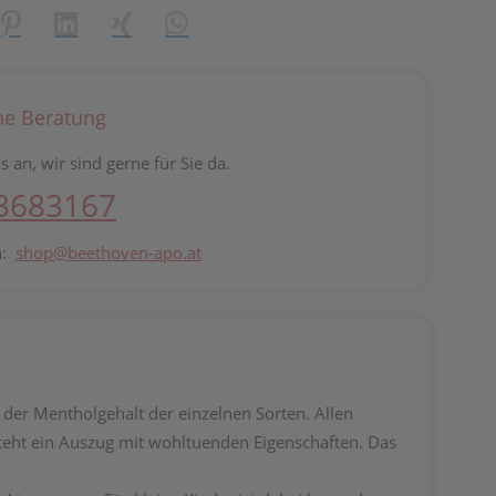
reator\plugin\share\core\structs\SocialSharingServiceSettings]:fo
Pinterest
LinkedIn
Xing
WhatsApp (#[creator\plugin\share\core\st
he Beratung
s an, wir sind gerne für Sie da.
 3683167
n:
shop@beethoven-apo.at
 der Mentholgehalt der einzelnen Sorten. Allen
tsteht ein Auszug mit wohltuenden Eigenschaften. Das