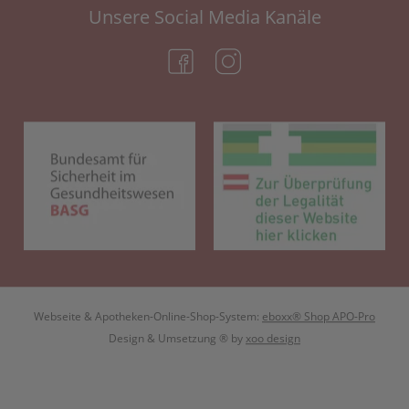
Unsere Social Media Kanäle
(öffnet in neuem Tab)
(öffnet in neuem Tab)
(öffnet in neuem Tab)
(öf
Webseite & Apotheken-Online-Shop-System:
eboxx® Shop APO-Pro
Design & Umsetzung
® by
xoo design