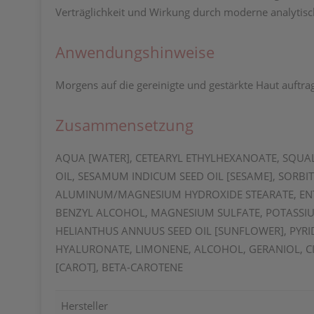
Verträglichkeit und Wirkung durch moderne analytisch
Anwendungshinweise
Morgens auf die gereinigte und gestärkte Haut auftra
Zusammensetzung
AQUA [WATER], CETEARYL ETHYLHEXANOATE, SQUALA
OIL, SESAMUM INDICUM SEED OIL [SESAME], SORBI
ALUMINUM/MAGNESIUM HYDROXIDE STEARATE, ENTE
BENZYL ALCOHOL, MAGNESIUM SULFATE, POTASSIUM
HELIANTHUS ANNUUS SEED OIL [SUNFLOWER], PYRI
HYALURONATE, LIMONENE, ALCOHOL, GERANIOL, C
[CAROT], BETA-CAROTENE
Hersteller