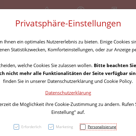
+43 (01) 3683167
Geschlossen
Rezept-Anfrage
Privatsphäre-Einstellungen
amilie
Nahrungsergänzung
Diverses
Ihnen ein optimales Nutzererlebnis zu bieten. Einige Cookies sin
nen Statistikzwecken, Komforteinstellungen, oder zur Anzeige per
cheiden, welche Cookies Sie zulassen wollen.
Bitte beachten Sie
Boerl
h nicht mehr alle Funktionalitäten der Seite verfügbar sin
finden Sie in unserer Datenschutzerklärung und Cookie Policy.
Tages
Datenschutzerklärung
60361
erzeit die Möglichkeit ihre Cookie-Zustimmung zu ändern. Rufen
Einstellung" auf.
PZN: 5844659
Erforderlich
Marketing
Personalisierung
9,95 EU