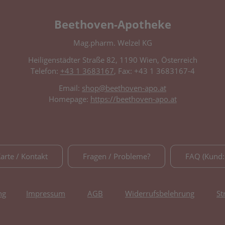
Beethoven-Apotheke
Mag.pharm. Welzel KG
Heiligenstädter Straße 82, 1190 Wien, Österreich
Telefon:
+43 1 3683167
, Fax: +43 1 3683167-4
Email:
shop@beethoven-apo.at
Homepage:
https://beethoven-apo.at
Karte / Kontakt
Fragen / Probleme?
FAQ (Kund:
ng
Impressum
AGB
Widerrufsbelehrung
St