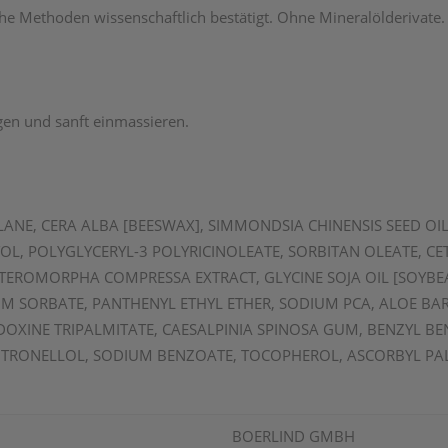
e Methoden wissenschaftlich bestätigt. Ohne Mineralölderivate. 
gen und sanft einmassieren.
NE, CERA ALBA [BEESWAX], SIMMONDSIA CHINENSIS SEED OIL
TOL, POLYGLYCERYL-3 POLYRICINOLEATE, SORBITAN OLEATE, CE
ROMORPHA COMPRESSA EXTRACT, GLYCINE SOJA OIL [SOYBEA
 SORBATE, PANTHENYL ETHYL ETHER, SODIUM PCA, ALOE BARB
DOXINE TRIPALMITATE, CAESALPINIA SPINOSA GUM, BENZYL B
ITRONELLOL, SODIUM BENZOATE, TOCOPHEROL, ASCORBYL PA
BOERLIND GMBH