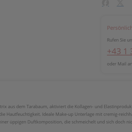
Facebook
X (#[c
Persönlic
Rufen Sie un
+43 1
oder Mail a
trix aus dem Tarabaum, aktiviert die Kollagen- und Elastinproduk
t die Hautfeuchtigkeit. Ideale Make-up Unterlage mit cremig-reich
ner üppigen Duftkomposition, die schmeichelt und sich doch nich