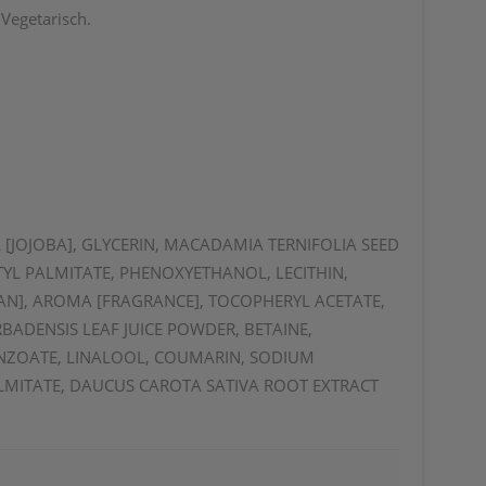
Vegetarisch.
 [JOJOBA], GLYCERIN, MACADAMIA TERNIFOLIA SEED
TYL PALMITATE, PHENOXYETHANOL, LECITHIN,
N], AROMA [FRAGRANCE], TOCOPHERYL ACETATE,
ADENSIS LEAF JUICE POWDER, BETAINE,
ENZOATE, LINALOOL, COUMARIN, SODIUM
LMITATE, DAUCUS CAROTA SATIVA ROOT EXTRACT