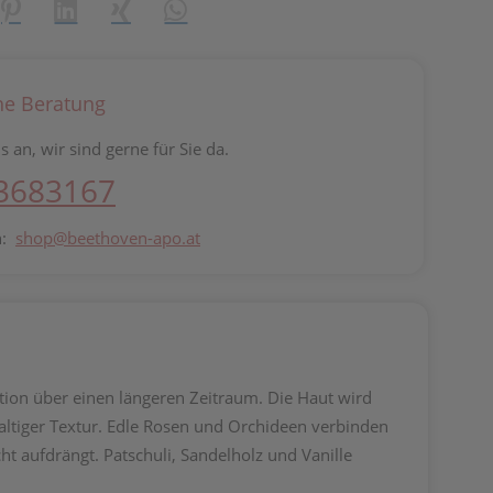
reator\plugin\share\core\structs\SocialSharingServiceSettings]:fo
Pinterest
LinkedIn
Xing
WhatsApp (#[creator\plugin\share\core\st
he Beratung
s an, wir sind gerne für Sie da.
 3683167
n:
shop@beethoven-apo.at
tion über einen längeren Zeitraum. Die Haut wird
haltiger Textur. Edle Rosen und Orchideen verbinden
t aufdrängt. Patschuli, Sandelholz und Vanille