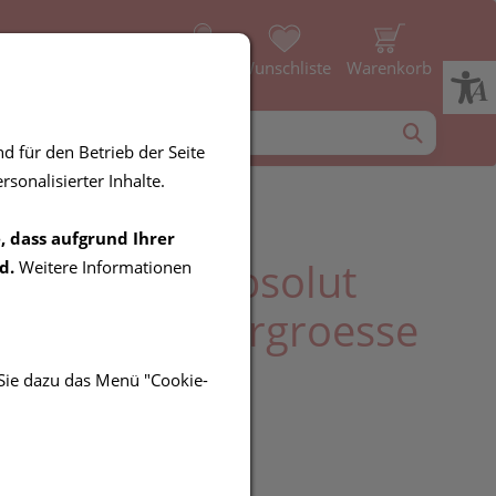
Profil
Wunschliste
Warenkorb
d für den Betrieb der Seite
sonalisierter Inhalte.
, dass aufgrund Ihrer
ind System Absolut
d.
Weitere Informationen
creme Sondergroesse
 15ml
 Sie dazu das Menü "Cookie-
R