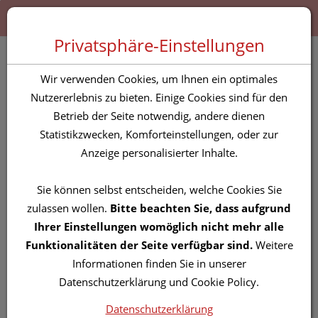
Zum “Inhalt dieser Seite” springen [AK + 0]
Zum Menü “Produkte” springen [AK + 1]
Zum Menü “Über uns / Service” springen [AK + 2]
Zu “Shop-Menüs” springen [AK + 3]
Zum "Barrierefreiheits-Menü" springen [AK + 4]
Zu den “Fusszeilen-Informationen” springen [AK + 5]
Toggle 
Produktsuche
Privatsphäre-Einstellungen
Boerlind Ll Regeneration
Wir verwenden Cookies, um Ihnen ein optimales
Augenfaeltchen-creme 7
Nutzererlebnis zu bieten. Einige Cookies sind für den
Betrieb der Seite notwendig, andere dienen
30ml
Statistikzwecken, Komforteinstellungen, oder zur
Anzeige personalisierter Inhalte.
PZN: 0883896
Sie können selbst entscheiden, welche Cookies Sie
zulassen wollen.
Bitte beachten Sie, dass aufgrund
Ihrer Einstellungen womöglich nicht mehr alle
Funktionalitäten der Seite verfügbar sind.
Weitere
Informationen finden Sie in unserer
Datenschutzerklärung und Cookie Policy.
Datenschutzerklärung