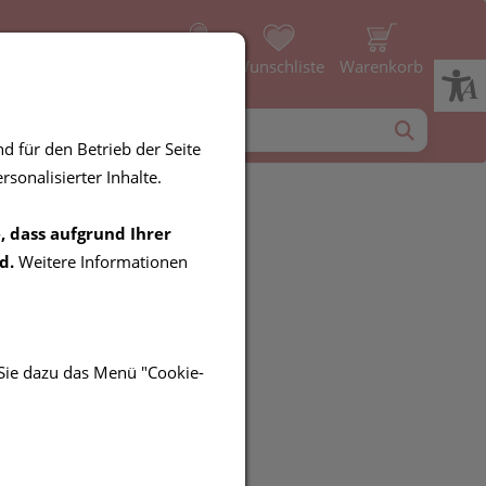
Profil
Wunschliste
Warenkorb
d für den Betrieb der Seite
sonalisierter Inhalte.
, dass aufgrund Ihrer
rma Nodè
d.
Weitere Informationen
ooing Fluid
 Sie dazu das Menü "Cookie-
UR