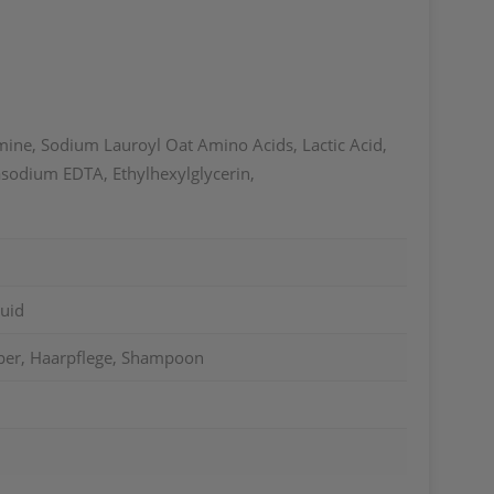
ine, Sodium Lauroyl Oat Amino Acids, Lactic Acid,
asodium EDTA, Ethylhexylglycerin,
uid
per, Haarpflege, Shampoon