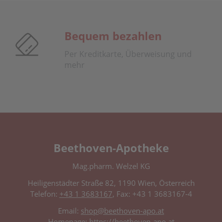
Bequem bezahlen
Per Kreditkarte, Überweisung und
mehr
Beethoven-Apotheke
Mag.pharm. Welzel KG
Heiligenstädter Straße 82, 1190 Wien, Österreich
Telefon:
+43 1 3683167
, Fax: +43 1 3683167-4
Email:
shop@beethoven-apo.at
Homepage:
https://beethoven-apo.at