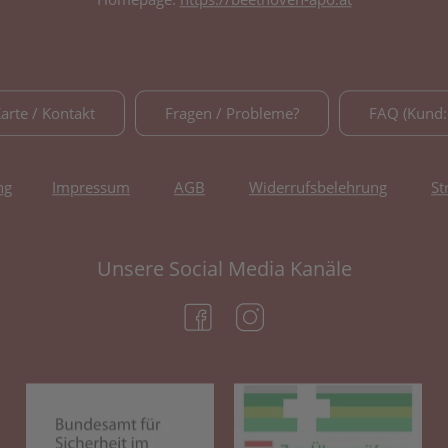
Karte / Kontakt
Fragen / Probleme?
FAQ (Kund:
ng
Impressum
AGB
Widerrufsbelehrung
St
Unsere Social Media Kanäle
(öffnet in neuem Tab)
(öffnet in neuem Tab)
(öffnet in neuem Tab)
(öf