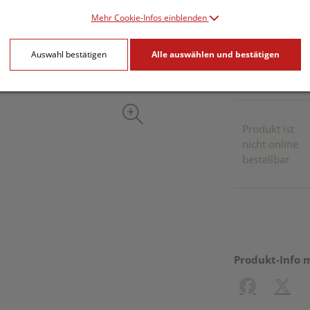
Mehr Cookie-Infos einblenden
inkl. 20% MwSt.
Auswahl bestätigen
Alle auswählen und bestätigen
Dieses Pr
Produkt ist
nicht online
bestellbar
Produkt-Info 
Facebook
X (#[c