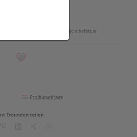
odukt ist derzeit vom Hersteller nicht lieferbar
Produktanfrage
mit Freunden teilen
reator\plugin\share\core\structs\SocialSharingServiceSettings]:fo
Pinterest
LinkedIn
Xing
WhatsApp (#[creator\plugin\share\core\st