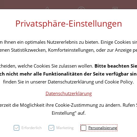
+43 (01) 3683167
Geschlossen
Rezept-Anfrage
Privatsphäre-Einstellungen
amilie
Nahrungsergänzung
Diverses
Ihnen ein optimales Nutzererlebnis zu bieten. Einige Cookies sin
nen Statistikzwecken, Komforteinstellungen, oder zur Anzeige per
cheiden, welche Cookies Sie zulassen wollen.
Bitte beachten Sie
Biode
h nicht mehr alle Funktionalitäten der Seite verfügbar sin
finden Sie in unserer Datenschutzerklärung und Cookie Policy.
Shamp
Datenschutzerklärung
erzeit die Möglichkeit ihre Cookie-Zustimmung zu ändern. Rufen
PZN: 4606722
Einstellung" auf.
16,29 E
Erforderlich
Marketing
Personalisierung
200 ml / Einheit