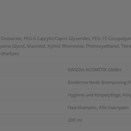
Distearate, PEG-6 Caprylic/
Capric Glycerides, PEG-15 Cocopolyam
ylene Glycol, Mannitol, Xylitol, Rhamnose, Phenoxyethanol, Tetr
 (Parfum)
KWIZDA KOSMETIK GMBH
Bioderma Nodè Shampooing Fl
Hygiene und Körperpflege, Kör
Haarshampoo, Alle Haartypen
200 ml