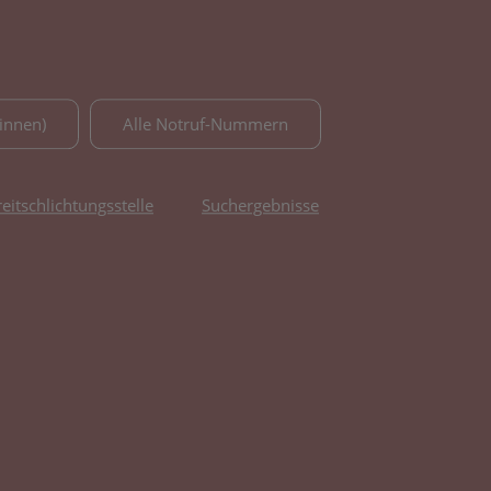
innen)
Alle Notruf-Nummern
reitschlichtungsstelle
Suchergebnisse
fnet in neuem Tab)